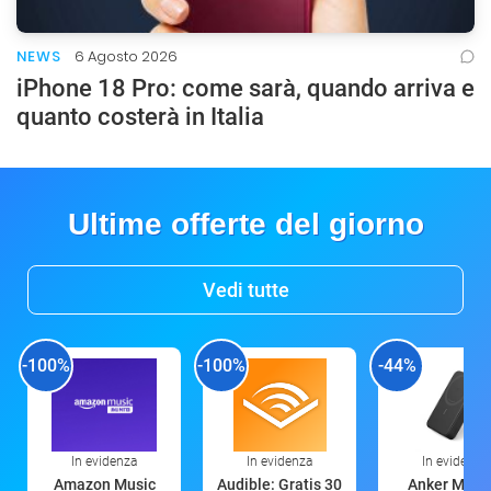
NEWS
6 Agosto 2026
iPhone 18 Pro: come sarà, quando arriva e
quanto costerà in Italia
Ultime offerte del giorno
Vedi tutte
-100%
-100%
-44%
In evidenza
In evidenza
In evidenza
Amazon Music
Audible: Gratis 30
Anker Mag