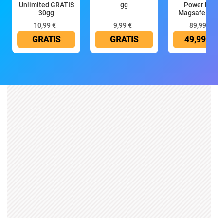
Unlimited GRATIS
gg
Power Ban
30gg
Magsafe 10
mAh
10,99 €
9,99 €
89,99 €
GRATIS
GRATIS
49,99 €