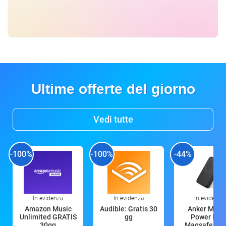
Ultime offerte del giorno
Vedi tutte
-100%
-100%
-44%
In evidenza
In evidenza
In evidenza
Amazon Music
Audible: Gratis 30
Anker Mag
Unlimited GRATIS
gg
Power Ban
30gg
Magsafe 10