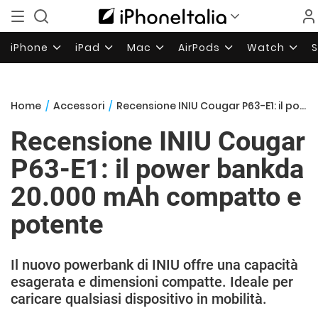
iPhone
iPad
Mac
AirPods
Watch
Home
/
Accessori
/
Recensione INIU Cougar P63-E1: il power bankda 20.000 mAh compatto e potente
Recensione INIU Cougar
P63-E1: il power bankda
20.000 mAh compatto e
potente
Il nuovo powerbank di INIU offre una capacità
esagerata e dimensioni compatte. Ideale per
caricare qualsiasi dispositivo in mobilità.