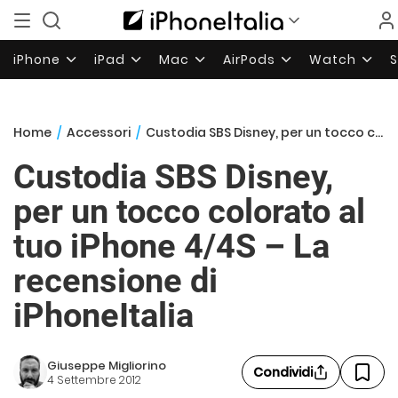
iPhone
iPad
Mac
AirPods
Watch
Home
/
Accessori
/
Custodia SBS Disney, per un tocco colorato al tuo iPhone 4/4S – La recensione di iPhoneItalia
Custodia SBS Disney,
per un tocco colorato al
tuo iPhone 4/4S – La
recensione di
iPhoneItalia
Giuseppe Migliorino
Condividi
4 Settembre 2012