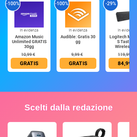
-100%
-100%
-29%
In evidenza
In evidenza
In evidenza
Amazon Music
Audible: Gratis 30
Logitech MX 
Unlimited GRATIS
gg
S Tastiera
30gg
Wireless (G
10,99 €
9,99 €
119,99 €
GRATIS
GRATIS
84,99 €
Scelti dalla redazione