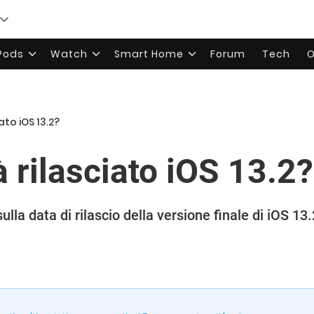
rPods
Watch
Smart Home
Forum
Tech
O
to iOS 13.2?
 rilasciato iOS 13.2?
lla data di rilascio della versione finale di iOS 13.