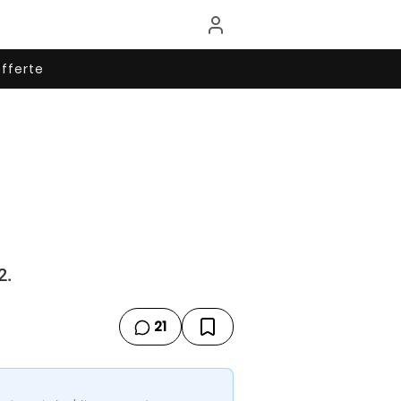
fferte
2.
21