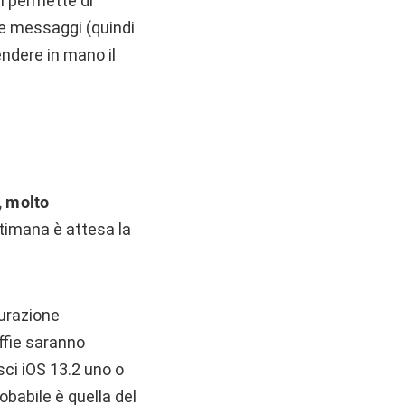
ci permette di
ne messaggi (quindi
dere in mano il
, molto
ttimana è attesa la
gurazione
ffie saranno
asci iOS 13.2 uno o
robabile è quella del