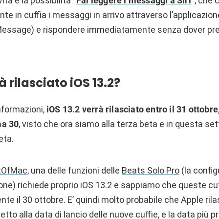
tà è la possibilità “
Fai leggere i messaggi a Siri
“, che 
te in cuffia i messaggi in arrivo attraverso l’applicazio
essage) e rispondere immediatamente senza dover pren
rilasciato iOS 13.2?
nformazioni,
iOS 13.2 verrà rilasciato entro il 31 ottobre
ma 30
, visto che ora siamo alla terza beta e in questa se
eta.
tOfMac
, una delle funzioni delle
Beats Solo Pro
(la confi
ne) richiede proprio iOS 13.2 e sappiamo che queste cu
ente il 30 ottobre. E’ quindi molto probabile che Apple ril
etto alla data di lancio delle nuove cuffie, e la data più p