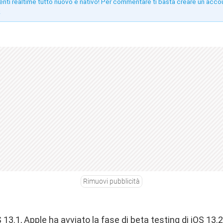
enti realtime tutto nuovo e nativo! Per commentare ti basta creare un acco
!
Rimuovi pubblicità
OS 13.1, Apple ha avviato la fase di beta testing di
iOS 13.2