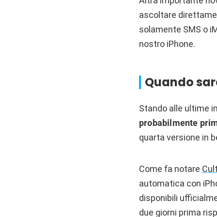
Altra importante novi
ascoltare direttamen
solamente SMS o iM
nostro iPhone.
Quando sarà 
Stando alle ultime i
probabilmente pri
quarta versione in b
Come fa notare
Cul
automatica con iPho
disponibili ufficialm
due giorni prima risp