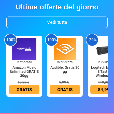
Ultime offerte del giorno
Vedi tutte
-100%
-100%
-29%
In evidenza
In evidenza
In evidenza
Amazon Music
Audible: Gratis 30
Logitech MX 
Unlimited GRATIS
gg
S Tastiera
30gg
Wireless (G
10,99 €
9,99 €
119,99 €
GRATIS
GRATIS
84,99 €