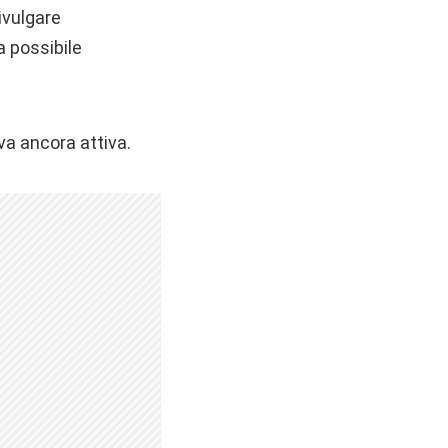
ivulgare
a possibile
ava ancora attiva.