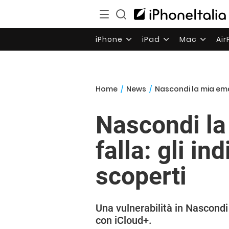
iPhone
iPad
Mac
Ai
Home
/
News
/
Nascondi la mia emai
Nascondi la
falla: gli in
scoperti
Una vulnerabilità in Nascondi 
con iCloud+.