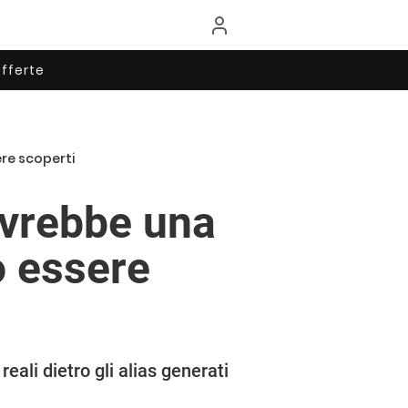
fferte
ere scoperti
avrebbe una
ro essere
eali dietro gli alias generati