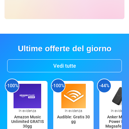
Ultime offerte del giorno
Vedi tutte
-100%
-100%
-44%
In evidenza
In evidenza
In evidenza
Amazon Music
Audible: Gratis 30
Anker Mag
Unlimited GRATIS
gg
Power Ban
30gg
Magsafe 10