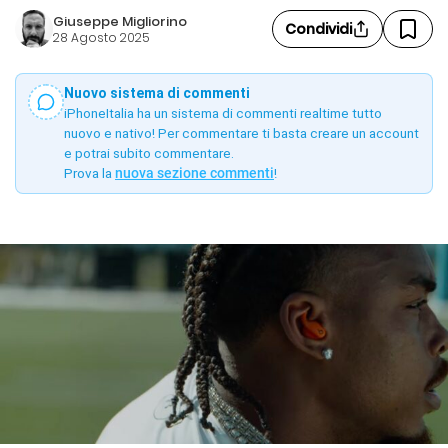
Giuseppe Migliorino
Condividi
28 Agosto 2025
Nuovo sistema di commenti
iPhoneItalia ha un sistema di commenti realtime tutto
nuovo e nativo! Per commentare ti basta creare un account
e potrai subito commentare.
Prova la
nuova sezione commenti
!