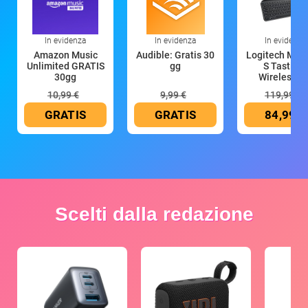
In evidenza
In evidenza
In evidenza
Amazon Music
Audible: Gratis 30
Logitech MX 
Unlimited GRATIS
gg
S Tastiera
30gg
Wireless (G
10,99 €
9,99 €
119,99 €
GRATIS
GRATIS
84,99 €
Scelti dalla redazione