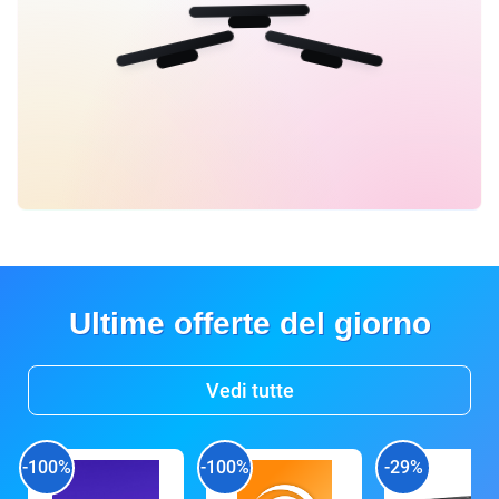
Ultime offerte del giorno
Vedi tutte
-100%
-100%
-29%