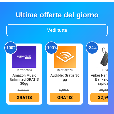
Ultime offerte del giorno
Vedi tutte
-100%
-100%
-34%
In evidenza
In evidenza
12:33
Amazon Music
Audible: Gratis 30
Anker Nano P
Unlimited GRATIS
gg
Bank ricari
30gg
rapida 10
10,99 €
9,99 €
49,99 €
GRATIS
GRATIS
32,99 €