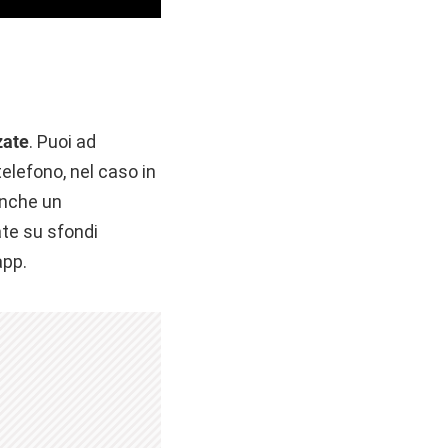
zate
. Puoi ad
elefono, nel caso in
 anche un
ate su sfondi
app.