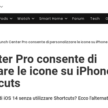
rPods
Watch
Smart Home
Forum
Tech
O
unch Center Pro consente di personalizzare le icone su iPhon
er Pro consente di
are le icone su iPho
cuts
di iOS 14 senza utilizzare Shortcuts? Ecco l'alterna