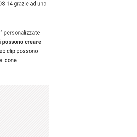
iOS 14 grazie ad una
p
” personalizzate
ti possono creare
web clip possono
e icone