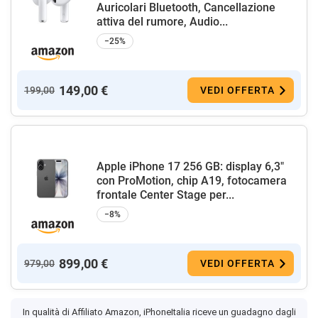
Auricolari Bluetooth, Cancellazione
attiva del rumore, Audio...
−25%
149,00 €
199,00
VEDI OFFERTA
Apple iPhone 17 256 GB: display 6,3"
con ProMotion, chip A19, fotocamera
frontale Center Stage per...
−8%
899,00 €
979,00
VEDI OFFERTA
In qualità di Affiliato Amazon, iPhoneItalia riceve un guadagno dagli