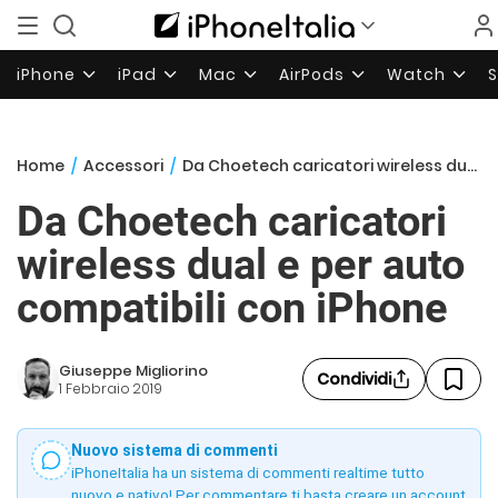
iPhone
iPad
Mac
AirPods
Watch
Home
/
Accessori
/
Da Choetech caricatori wireless dual e per auto compatibili con iPhone
Da Choetech caricatori
wireless dual e per auto
compatibili con iPhone
Giuseppe Migliorino
Condividi
1 Febbraio 2019
Nuovo sistema di commenti
iPhoneItalia ha un sistema di commenti realtime tutto
nuovo e nativo! Per commentare ti basta creare un account