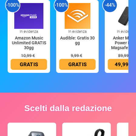
-100%
-100%
-44%
In evidenza
In evidenza
In evidenza
Amazon Music
Audible: Gratis 30
Anker Mag
Unlimited GRATIS
gg
Power Ban
30gg
Magsafe 10
mAh
10,99 €
9,99 €
89,99 €
GRATIS
GRATIS
49,99 €
Scelti dalla redazione