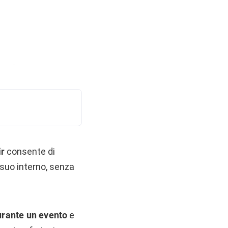
ir
consente di
l suo interno, senza
durante un evento
e