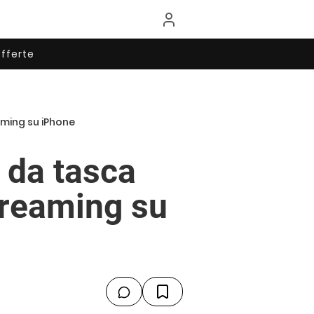
fferte
eaming su iPhone
s da tasca
streaming su