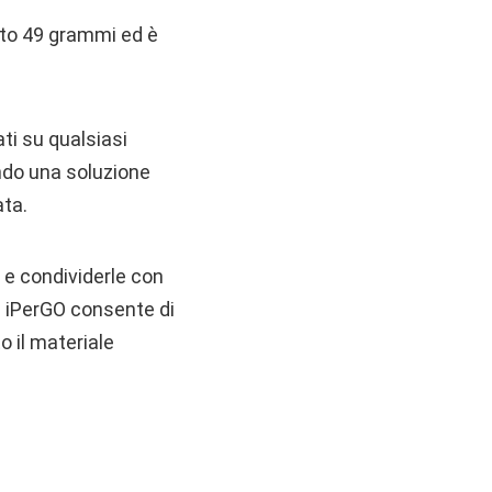
to 49 grammi ed è
ati su qualsiasi
endo una soluzione
ata.
o e condividerle con
da iPerGO consente di
o il materiale