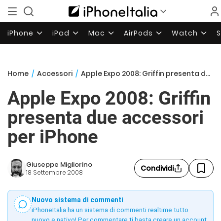
iPhone
iPad
Mac
AirPods
Watch
Home
/
Accessori
/
Apple Expo 2008: Griffin presenta due accessori per iPhone
Apple Expo 2008: Griffin
presenta due accessori
per iPhone
Giuseppe Migliorino
Condividi
18 Settembre 2008
Nuovo sistema di commenti
iPhoneItalia ha un sistema di commenti realtime tutto
nuovo e nativo! Per commentare ti basta creare un account