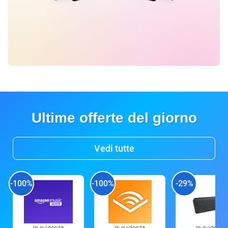
Ultime offerte del giorno
Vedi tutte
-100%
-100%
-29%
In evidenza
In evidenza
In evidenza