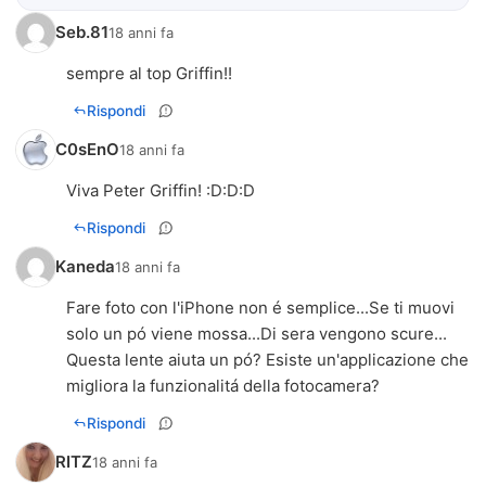
Seb.81
18 anni fa
sempre al top Griffin!!
Rispondi
C0sEnO
18 anni fa
Viva Peter Griffin! :D:D:D
Rispondi
Kaneda
18 anni fa
Fare foto con l'iPhone non é semplice...Se ti muovi
solo un pó viene mossa...Di sera vengono scure...
Questa lente aiuta un pó? Esiste un'applicazione che
migliora la funzionalitá della fotocamera?
Rispondi
RITZ
18 anni fa