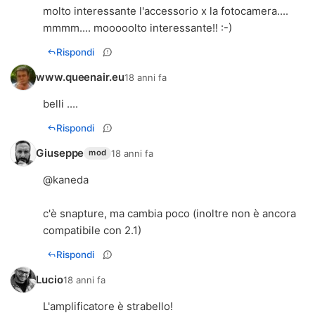
molto interessante l'accessorio x la fotocamera....
mmmm.... mooooolto interessante!! :-)
Rispondi
www.queenair.eu
18 anni fa
belli ....
Rispondi
Giuseppe
18 anni fa
mod
@kaneda
c'è snapture, ma cambia poco (inoltre non è ancora
compatibile con 2.1)
Rispondi
Lucio
18 anni fa
L'amplificatore è strabello!