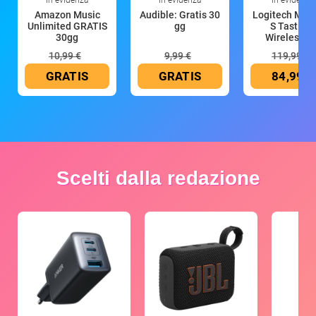
Amazon Music
Audible: Gratis 30
Logitech MX 
Unlimited GRATIS
gg
S Tastiera
30gg
Wireless (G
10,99 €
9,99 €
119,99 €
GRATIS
GRATIS
84,99 €
Scelti dalla redazione