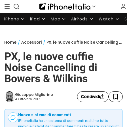
iPhone
iPad
Mac
AirPods
Watch
Home
/
Accessori
/
PX, le nuove cuffie Noise Cancelling di Bowers & Wilkins
PX, le nuove cuffie
Noise Cancelling di
Bowers & Wilkins
Giuseppe Migliorino
Condividi
4 Ottobre 2017
Nuovo sistema di commenti
iPhoneItalia ha un sistema di commenti realtime tutto
nuovo e nativo! Per commentare ti basta creare un account