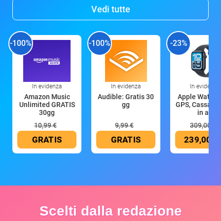
Vedi tutte
-100%
-100%
-23%
In evidenza
In evidenza
In evidenza
Amazon Music
Audible: Gratis 30
Apple Watch 
Unlimited GRATIS
gg
GPS, Cassa 4
30gg
in all
10,99 €
9,99 €
309,00 €
GRATIS
GRATIS
239,00 €
Scelti dalla redazione