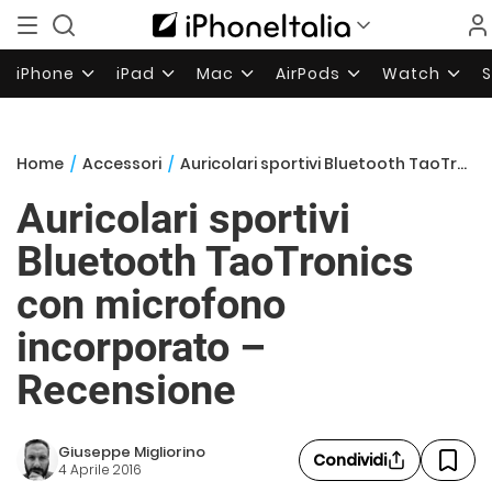
iPhone
iPad
Mac
AirPods
Watch
Home
/
Accessori
/
Auricolari sportivi Bluetooth TaoTronics con microfono incorporato – Recensione
Auricolari sportivi
Bluetooth TaoTronics
con microfono
incorporato –
Recensione
Giuseppe Migliorino
Condividi
4 Aprile 2016