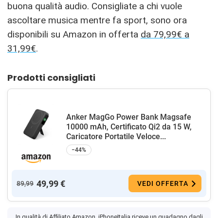
buona qualità audio. Consigliate a chi vuole
ascoltare musica mentre fa sport, sono ora
disponibili su Amazon in offerta
da 79,99€ a
31,99€
.
Prodotti consigliati
Anker MagGo Power Bank Magsafe
10000 mAh, Certificato Qi2 da 15 W,
Caricatore Portatile Veloce...
−44%
49,99 €
89,99
VEDI OFFERTA
In qualità di Affiliato Amazon, iPhoneItalia riceve un guadagno dagli