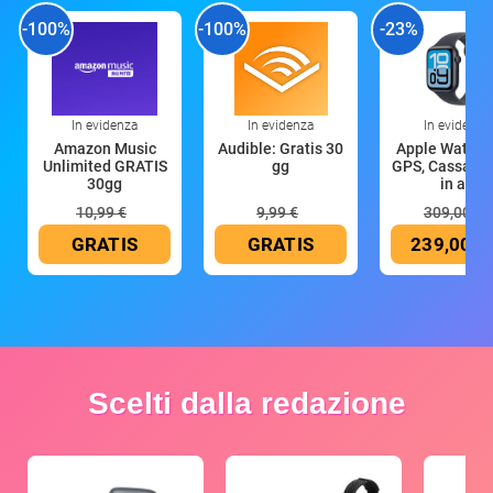
-100%
-100%
-23%
In evidenza
In evidenza
In evidenza
Amazon Music
Audible: Gratis 30
Apple Watch 
Unlimited GRATIS
gg
GPS, Cassa 4
30gg
in all
10,99 €
9,99 €
309,00 €
GRATIS
GRATIS
239,00 €
Scelti dalla redazione