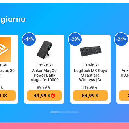
 giorno
-44%
-29%
-24%
denza
In evidenza
In evidenza
Gratis 30
Anker MagGo
Logitech MX Keys
Anke
g
Power Bank
S Tastiera
USB-
Magsafe 10000
Wireless (Gr
mAh
 €
89,99 €
119,99 €
TIS
49,99 €
84,99 €