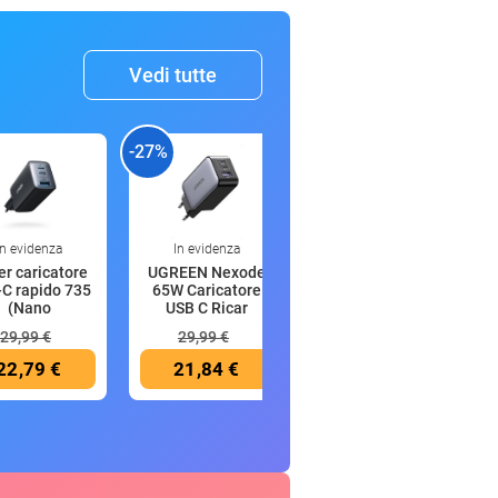
Vedi tutte
-27%
-30%
-
In evidenza
In evidenza
14:19
r caricatore
UGREEN Nexode
Wella
C rapido 735
65W Caricatore
Professionals
(Nano
USB C Ricar
FUSION Shampoo -
Tec
29,99 €
29,99 €
23,78 €
22,79 €
21,84 €
16,65 €