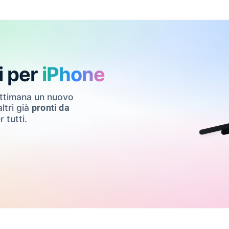
i per
iPhone
ettimana un nuovo
ltri già
pronti da
r tutti.