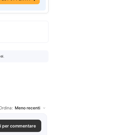
ei.
Ordina:
i per commentare