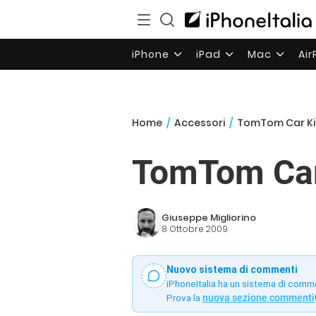
iPhone
iPad
Mac
Ai
Home
/
Accessori
/
TomTom Car Kit
TomTom Car 
Giuseppe Migliorino
8 Ottobre 2009
Nuovo sistema di commenti
iPhoneItalia ha un sistema di comm
Prova la
nuova sezione commenti