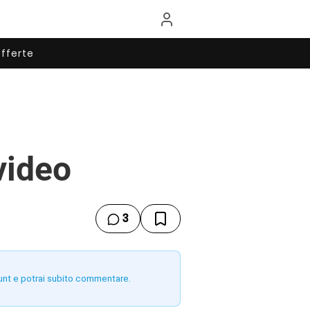
fferte
video
3
unt e potrai subito commentare.