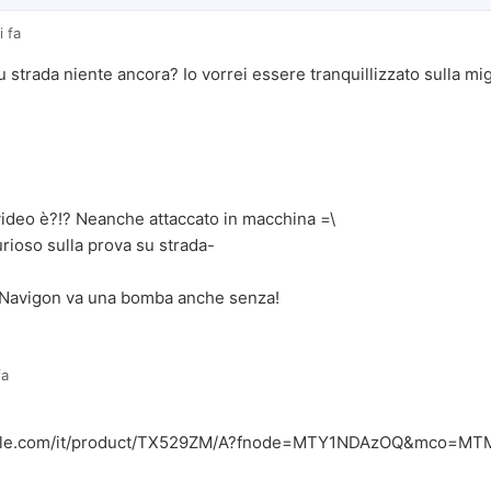
i fa
 strada niente ancora? Io vorrei essere tranquillizzato sulla mig
ideo è?!? Neanche attaccato in macchina =\
rioso sulla prova su strada-
Navigon va una bomba anche senza!
fa
.apple.com/it/product/TX529ZM/A?fnode=MTY1NDAzOQ&mco=