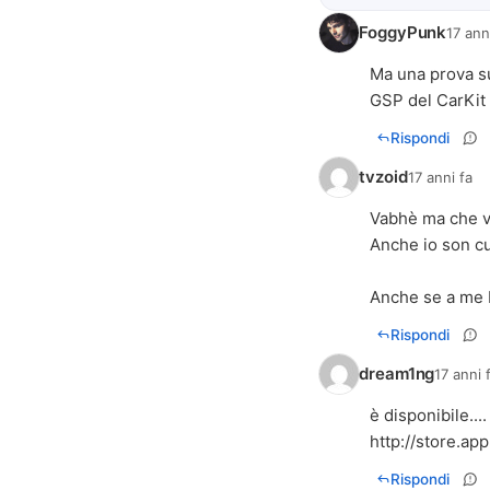
FoggyPunk
17 ann
Ma una prova su
GSP del CarKit
Rispondi
tvzoid
17 anni fa
Vabhè ma che v
Anche io son cu
Anche se a me 
Rispondi
dream1ng
17 anni 
http://store
Rispondi