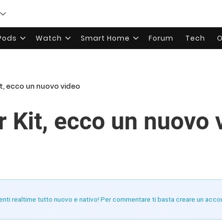
rPods
Watch
Smart Home
Forum
Tech
O
, ecco un nuovo video
Kit, ecco un nuovo 
enti realtime tutto nuovo e nativo! Per commentare ti basta creare un acco
!