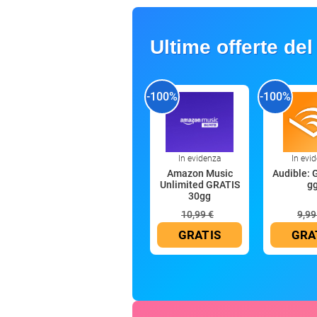
Ultime offerte del
-100%
-100%
In evidenza
In evi
Amazon Music
Audible: 
Unlimited GRATIS
g
30gg
10,99 €
9,99
GRATIS
GRA