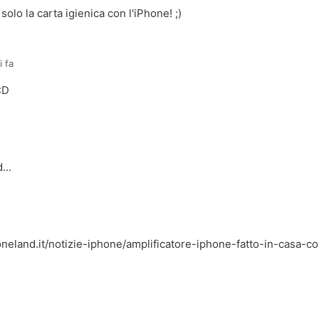
olo la carta igienica con l'iPhone! ;)
i fa
 :D
...
neland.it/notizie-iphone/amplificatore-iphone-fatto-in-casa-co