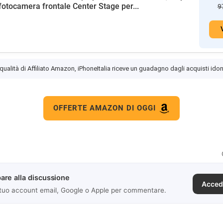
fotocamera frontale Center Stage per...
9
 qualità di Affiliato Amazon, iPhoneItalia riceve un guadagno dagli acquisti idon
OFFERTE AMAZON DI OGGI
are alla discussione
Acced
 tuo account email, Google o Apple per commentare.