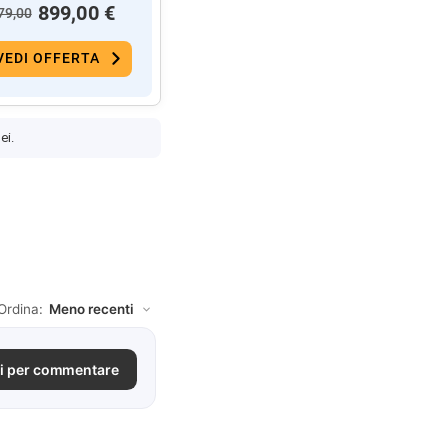
899,00 €
79,00
VEDI OFFERTA
ei.
Ordina:
i per commentare