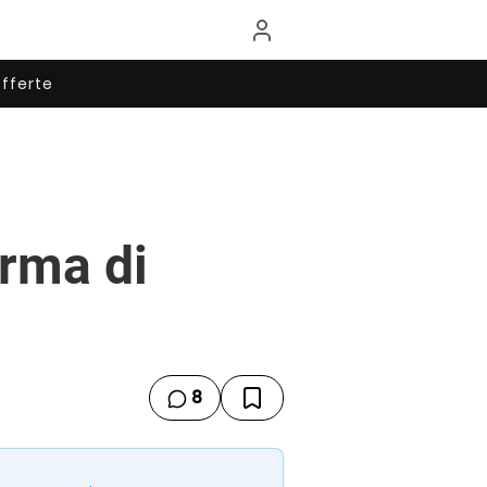
fferte
orma di
8