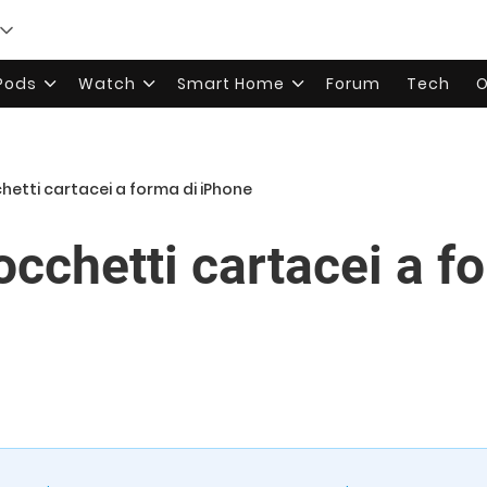
rPods
Watch
Smart Home
Forum
Tech
O
hetti cartacei a forma di iPhone
cchetti cartacei a f