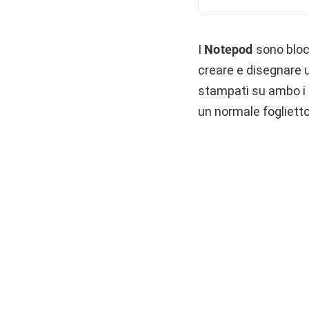
I
Notepod
sono bloc
creare e disegnare u
stampati su ambo i l
un normale foglietto