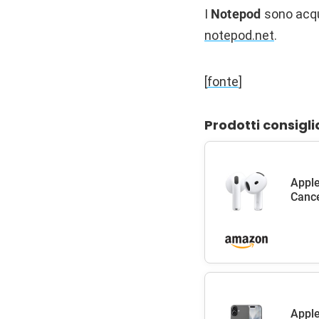
I
Notepod
sono acqu
notepod.net
.
[
fonte
]
Prodotti consigli
Apple
Cance
Apple