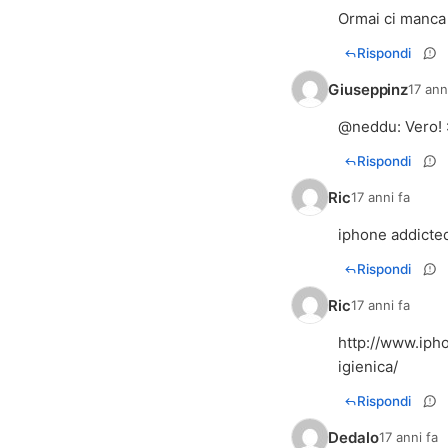
Ormai ci manca s
Rispondi
Giuseppinz
17 ann
@
neddu
: Vero!
Rispondi
Ric
17 anni fa
iphone addicted
Rispondi
Ric
17 anni fa
http://www.ipho
igienica/
Rispondi
Dedalo
17 anni fa