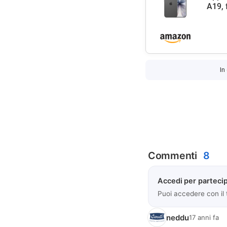
A19, 
In
Commenti
8
Accedi per partecip
Puoi accedere con il
neddu
17 anni fa