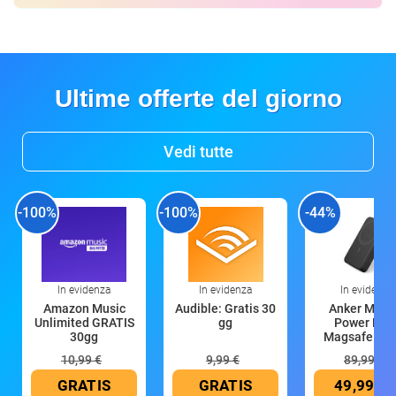
Ultime offerte del giorno
Vedi tutte
-100%
-100%
-44%
In evidenza
In evidenza
In evidenza
Amazon Music
Audible: Gratis 30
Anker Mag
Unlimited GRATIS
gg
Power Ban
30gg
Magsafe 10
mAh
10,99 €
9,99 €
89,99 €
GRATIS
GRATIS
49,99 €