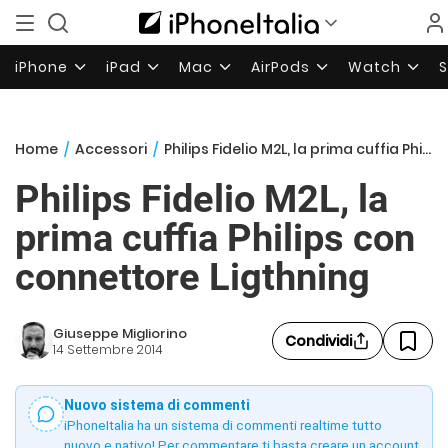
iPhone
iPad
Mac
AirPods
Watch
Home
/
Accessori
/
Philips Fidelio M2L, la prima cuffia Philips con connettore Ligthning
Philips Fidelio M2L, la
prima cuffia Philips con
connettore Ligthning
Giuseppe Migliorino
Condividi
14 Settembre 2014
Nuovo sistema di commenti
iPhoneItalia ha un sistema di commenti realtime tutto
nuovo e nativo! Per commentare ti basta creare un account