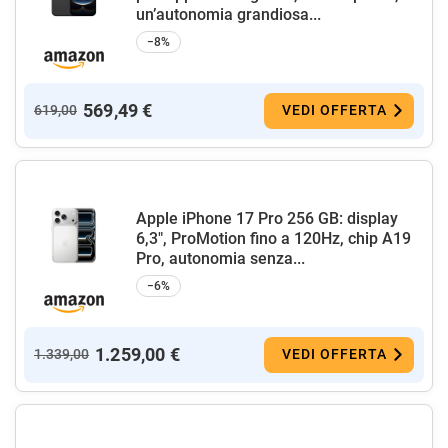
un’autonomia grandiosa...
−8%
569,49 €
619,00
VEDI OFFERTA
Apple iPhone 17 Pro 256 GB: display
6,3", ProMotion fino a 120Hz, chip A19
Pro, autonomia senza...
−6%
1.259,00 €
1.339,00
VEDI OFFERTA