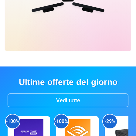
Ultime offerte del giorno
Vedi tutte
-100%
-100%
-29%