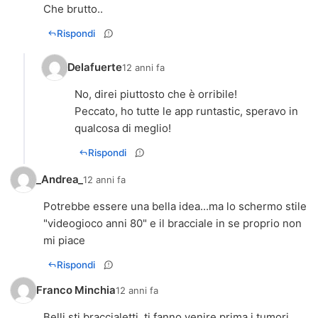
Che brutto..
Rispondi
Delafuerte
12 anni fa
No, direi piuttosto che è orribile!
Peccato, ho tutte le app runtastic, speravo in
qualcosa di meglio!
Rispondi
_Andrea_
12 anni fa
Potrebbe essere una bella idea...ma lo schermo stile
"videogioco anni 80" e il bracciale in se proprio non
mi piace
Rispondi
Franco Minchia
12 anni fa
Belli sti braccialetti, ti fanno venire prima i tumori