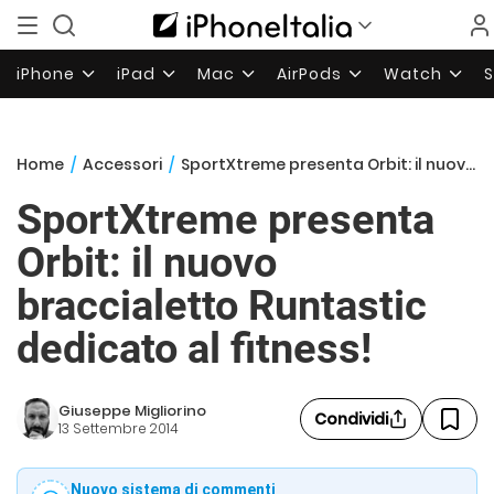
iPhone
iPad
Mac
AirPods
Watch
Home
/
Accessori
/
SportXtreme presenta Orbit: il nuovo braccialetto Runtastic dedicato al fitness!
SportXtreme presenta
Orbit: il nuovo
braccialetto Runtastic
dedicato al fitness!
Giuseppe Migliorino
Condividi
13 Settembre 2014
Nuovo sistema di commenti