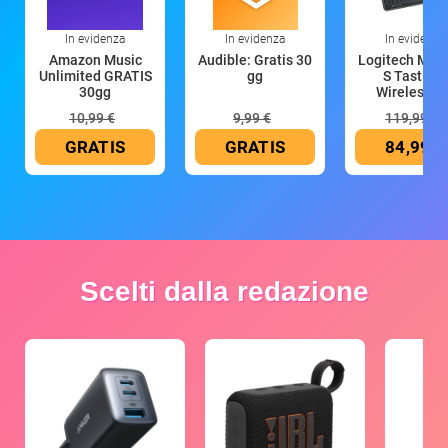
In evidenza
In evidenza
In evidenza
Amazon Music
Audible: Gratis 30
Logitech MX 
Unlimited GRATIS
gg
S Tastiera
30gg
Wireless (G
10,99 €
9,99 €
119,99 €
GRATIS
GRATIS
84,99 €
Scelti dalla redazione