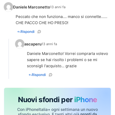
Daniele Marconetto
13 anni fa
Peccato che non funziona.... manco si connette......
CHE PACCO CHE HO PRESO!
Rispondi
ascaperu
13 anni fa
Daniele Marconetto! Vorrei comprarla volevo
sapere se hai risolto i problemi o se mi
sconsigli l'acquisto... grazie
Rispondi
Nuovi sfondi per
iPhone
Con iPhoneItalia+ ogni settimana un nuovo
sfondo esclusivo. E tanti altri già
pronti da