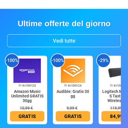
Ultime offerte del giorno
Vedi tutte
-100%
-100%
-29%
In evidenza
In evidenza
In evidenza
Amazon Music
Audible: Gratis 30
Logitech MX 
Unlimited GRATIS
gg
S Tastiera
30gg
Wireless (G
10,99 €
9,99 €
119,99 €
GRATIS
GRATIS
84,99 €