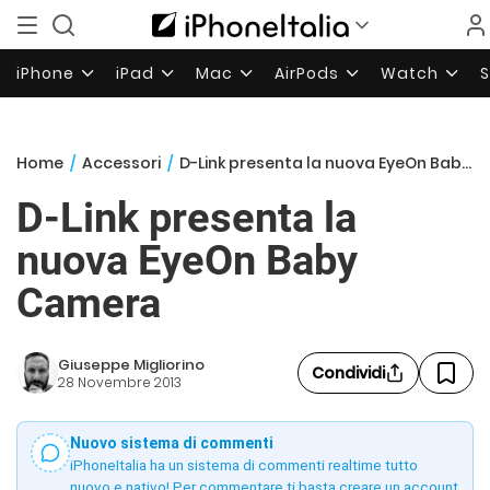
iPhone
iPad
Mac
AirPods
Watch
Home
/
Accessori
/
D-Link presenta la nuova EyeOn Baby Camera
D-Link presenta la
nuova EyeOn Baby
Camera
Giuseppe Migliorino
Condividi
28 Novembre 2013
Nuovo sistema di commenti
iPhoneItalia ha un sistema di commenti realtime tutto
nuovo e nativo! Per commentare ti basta creare un account