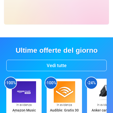
Ultime offerte del giorno
Vedi tutte
-100%
-100%
-24%
In evidenza
In evidenza
In evidenza
Amazon Music
Audible: Gratis 30
Anker caricat