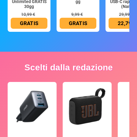
Unlimited GRATIS
gg
USB-C rapido
30gg
(Nano
10,99 €
9,99 €
29,99 €
GRATIS
GRATIS
22,79 €
Scelti dalla redazione