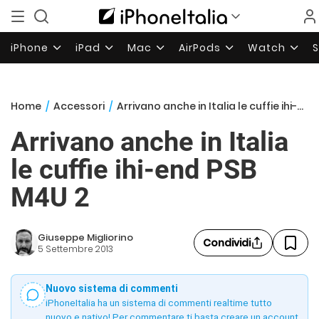
iPhone
iPad
Mac
AirPods
Watch
Home
/
Accessori
/
Arrivano anche in Italia le cuffie ihi-end PSB M4U 2
Arrivano anche in Italia
le cuffie ihi-end PSB
M4U 2
Giuseppe Migliorino
Condividi
5 Settembre 2013
Nuovo sistema di commenti
iPhoneItalia ha un sistema di commenti realtime tutto
nuovo e nativo! Per commentare ti basta creare un account