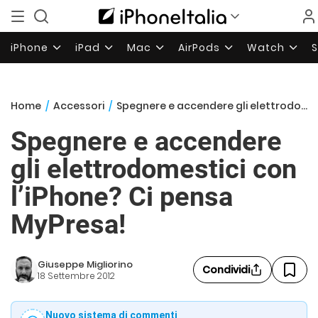
iPhone
iPad
Mac
AirPods
Watch
Home
/
Accessori
/
Spegnere e accendere gli elettrodomestici con l’iPhone? Ci pensa MyPresa!
Spegnere e accendere
gli elettrodomestici con
l’iPhone? Ci pensa
MyPresa!
Giuseppe Migliorino
Condividi
18 Settembre 2012
Nuovo sistema di commenti