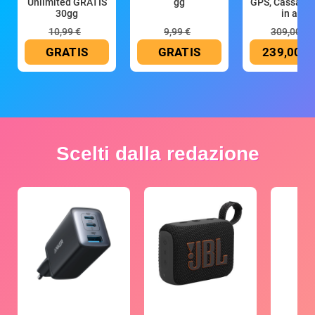
Unlimited GRATIS
gg
GPS, Cassa 4
30gg
in all
10,99 €
9,99 €
309,00 €
GRATIS
GRATIS
239,00 €
Scelti dalla redazione