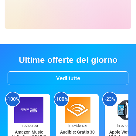
Ultime offerte del giorno
Vedi tutte
-100%
-100%
-23%
In evidenza
In evidenza
In evidenza
Amazon Music
Audible: Gratis 30
Apple Watch 