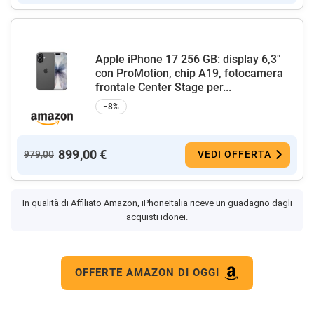
Apple iPhone 17 256 GB: display 6,3"
con ProMotion, chip A19, fotocamera
frontale Center Stage per...
−8%
899,00 €
979,00
VEDI OFFERTA
In qualità di Affiliato Amazon, iPhoneItalia riceve un guadagno dagli
acquisti idonei.
OFFERTE AMAZON DI OGGI