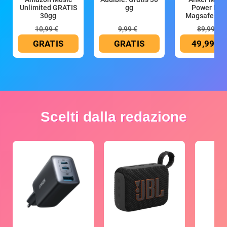
Unlimited GRATIS
gg
Power Ban
30gg
Magsafe 10
mAh
10,99 €
9,99 €
89,99 €
GRATIS
GRATIS
49,99 €
Scelti dalla redazione