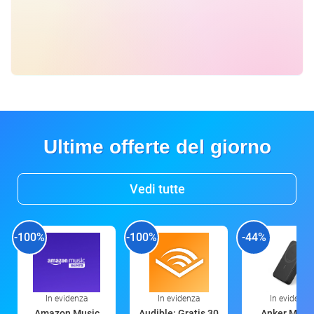
Ultime offerte del giorno
Vedi tutte
-100%
-100%
-44%
In evidenza
In evidenza
In evidenza
Amazon Music
Audible: Gratis 30
Anker Mag