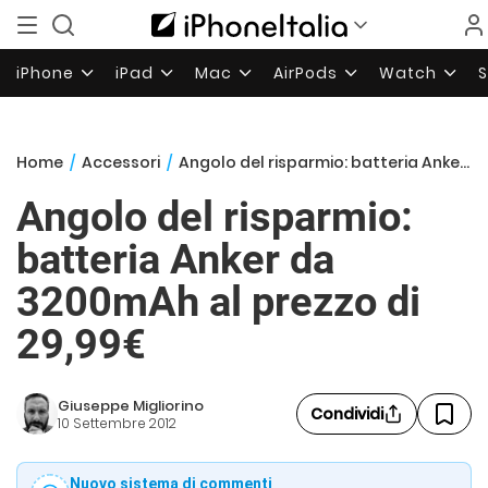
iPhone
iPad
Mac
AirPods
Watch
Home
/
Accessori
/
Angolo del risparmio: batteria Anker da 3200mAh al prezzo di 29,99€
Angolo del risparmio:
batteria Anker da
3200mAh al prezzo di
29,99€
Giuseppe Migliorino
Condividi
10 Settembre 2012
Nuovo sistema di commenti