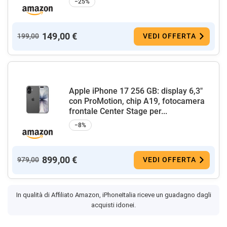
−25%
149,00 €
199,00
VEDI OFFERTA
Apple iPhone 17 256 GB: display 6,3"
con ProMotion, chip A19, fotocamera
frontale Center Stage per...
−8%
899,00 €
979,00
VEDI OFFERTA
In qualità di Affiliato Amazon, iPhoneItalia riceve un guadagno dagli
acquisti idonei.