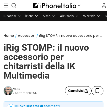
iPhone
iPad
Mac
AirPods
Watch
Home
/
Accessori
/
iRig STOMP: il nuovo accessorio per chitarristi della IK Multimedia
iRig STOMP: il nuovo
accessorio per
chitarristi della IK
Multimedia
MDS
Condividi
7 Settembre 2012
Nuovo sistema di commenti