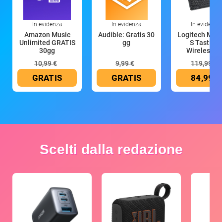
In evidenza
In evidenza
In evidenza
Amazon Music
Audible: Gratis 30
Logitech MX 
Unlimited GRATIS
gg
S Tastiera
30gg
Wireless (G
10,99 €
9,99 €
119,99 €
GRATIS
GRATIS
84,99 €
Scelti dalla redazione