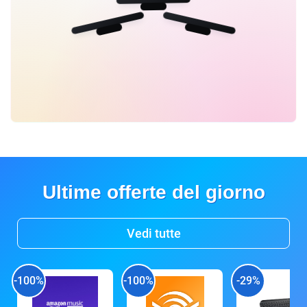
Ultime offerte del giorno
Vedi tutte
-100%
-100%
-29%