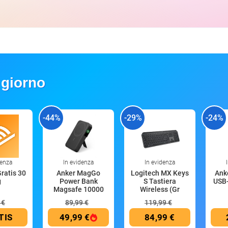
 giorno
-44%
-29%
-24%
denza
In evidenza
In evidenza
Gratis 30
Anker MagGo
Logitech MX Keys
Anke
g
Power Bank
S Tastiera
USB-
Magsafe 10000
Wireless (Gr
mAh
 €
89,99 €
119,99 €
TIS
49,99 €
84,99 €