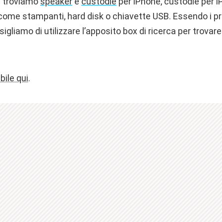
t troviamo
speaker
e
custodie
per iPhone, custodie per i
ome stampanti, hard disk o chiavette USB. Essendo i pro
sigliamo di utilizzare l’apposito box di ricerca per trovare
bile qui
.