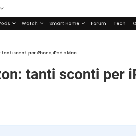
rPods
Watch
Smart Home
Forum
Tech
O
tanti sconti per iPhone, iPad e Mac
n: tanti sconti per 