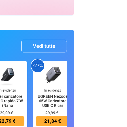
Vedi tutte
-27%
-43%
-
In evidenza
In evidenza
17:51
r caricatore
UGREEN Nexode
Barbie Party
C rapido 735
65W Caricatore
Surprise rossa
(Nano
USB C Ricar
brillante, b
29,99 €
29,99 €
26,99 €
22,79 €
21,84 €
15,32 €