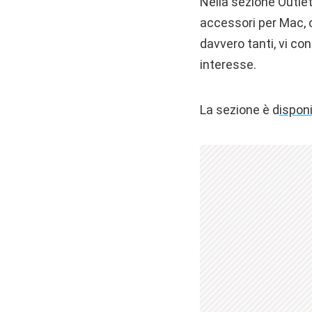
Nella sezione Outle
accessori per Mac, c
davvero tanti, vi con
interesse.
La sezione è d
isponi