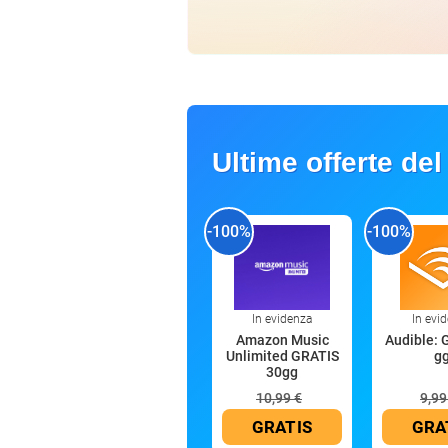
Ultime offerte del
-100%
-100%
In evidenza
In evi
Amazon Music
Audible: 
Unlimited GRATIS
g
30gg
10,99 €
9,99
GRATIS
GRA