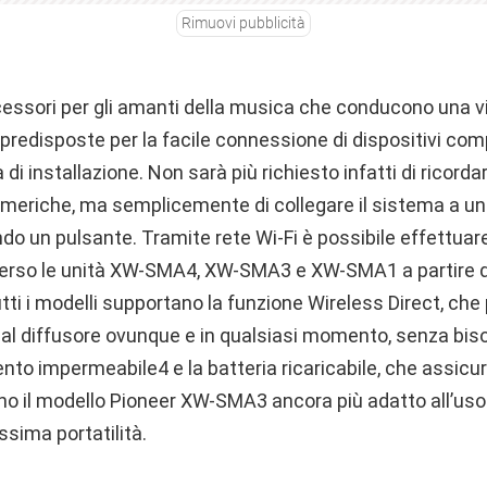
Rimuovi pubblicità
essori per gli amanti della musica che conducono una vi
predisposte per la facile connessione di dispositivi compa
i installazione. Non sarà più richiesto infatti di ricord
eriche, ma semplicemente di collegare il sistema a un 
do un pulsante. Tramite rete Wi-Fi è possibile effettuar
verso le unità XW-SMA4, XW-SMA3 e XW-SMA1 a partire 
Tutti i modelli supportano la funzione Wireless Direct, che
 al diffusore ovunque e in qualsiasi momento, senza biso
mento impermeabile4 e la batteria ricaricabile, che assicur
o il modello Pioneer XW-SMA3 ancora più adatto all’uso 
sima portatilità.