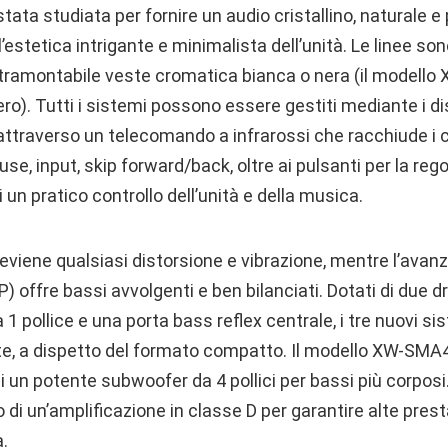
ta studiata per fornire un audio cristallino, naturale e 
ell’estetica intrigante e minimalista dell’unità. Le linee so
intramontabile veste cromatica bianca o nera (il modell
ero). Tutti i sistemi possono essere gestiti mediante i dis
 attraverso un telecomando a infrarossi che racchiude i
se, input, skip forward/back, oltre ai pulsanti per la reg
ti un pratico controllo dell’unità e della musica.
viene qualsiasi distorsione e vibrazione, mentre l’avanz
P) offre bassi avvolgenti e ben bilanciati. Dotati di due d
a 1 pollice e una porta bass reflex centrale, i tre nuovi 
, a dispetto del formato compatto. Il modello XW-SMA4 si
 un potente subwoofer da 4 pollici per bassi più corposi. 
o di un’amplificazione in classe D per garantire alte prest
à.