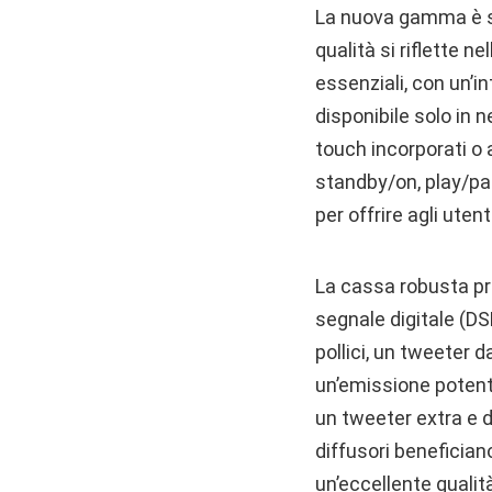
La nuova gamma è sta
qualità si riflette n
essenziali, con un’
disponibile solo in n
touch incorporati o
standby/on, play/pau
per offrire agli uten
La cassa robusta pre
segnale digitale (DS
pollici, un tweeter d
un’emissione potente
un tweeter extra e di
diffusori benefician
un’eccellente qualit