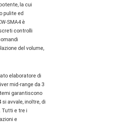
potente, la cui
no pulite ed
o XW-SMA4 è
creti controlli
 comandi
olazione del volume,
ato elaboratore di
river mid-range da 3
sistemi garantiscono
 avvale, inoltre, di
Tutti e tre i
azioni e