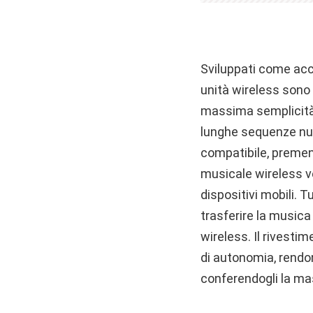
Sviluppati come acc
unità wireless sono 
massima semplicità d
lunghe sequenze num
compatibile, premen
musicale wireless 
dispositivi mobili. 
trasferire la musica
wireless. Il rivesti
di autonomia, rendon
conferendogli la mas