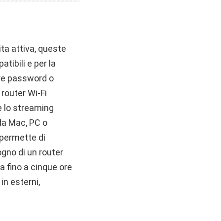
ta attiva, queste
tibili e per la
are password o
router Wi-Fi
e lo streaming
da Mac, PC o
 permette di
gno di un router
a fino a cinque ore
in esterni,