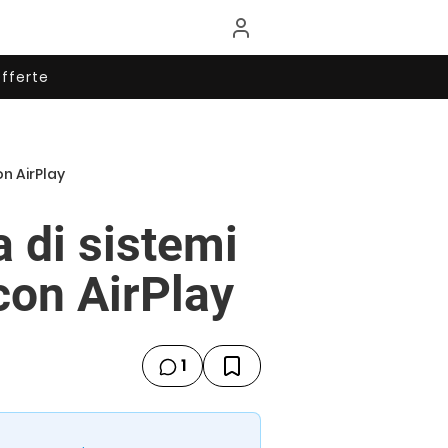
fferte
on AirPlay
 di sistemi
 con AirPlay
1