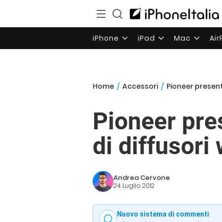
iPhone
iPad
Mac
Ai
Home
/
Accessori
/
Pioneer present
Pioneer pre
di diffusori
Andrea Cervone
24 Luglio 2012
Nuovo sistema di commenti