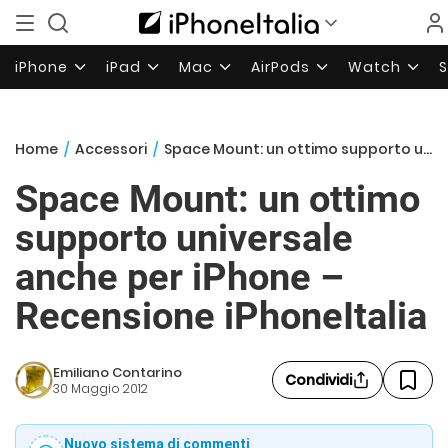
iPhone
iPad
Mac
AirPods
Watch
Home
/
Accessori
/
Space Mount: un ottimo supporto universale anche per iPhone – Recensione iPhoneItalia
Space Mount: un ottimo
supporto universale
anche per iPhone –
Recensione iPhoneItalia
Emiliano Contarino
Condividi
30 Maggio 2012
Nuovo sistema di commenti