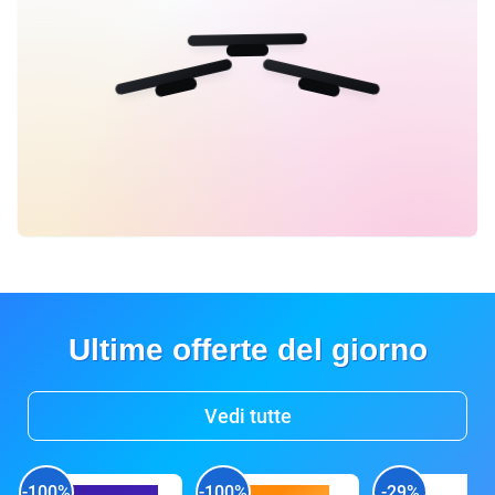
Ultime offerte del giorno
Vedi tutte
-100%
-100%
-29%