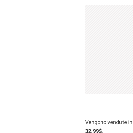
Vengono vendute in 
32.99$
.