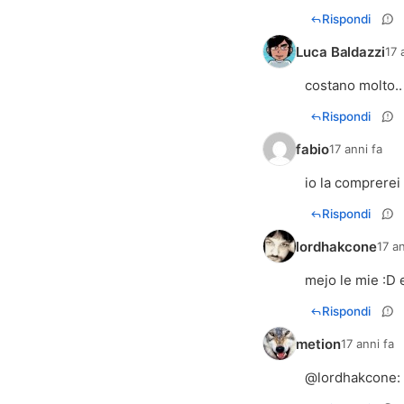
Rispondi
Luca Baldazzi
17 
costano molto.
Rispondi
fabio
17 anni fa
io la comprerei
Rispondi
lordhakcone
17 an
mejo le mie :D
Rispondi
metion
17 anni fa
@
lordhakcone
: