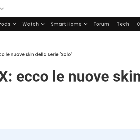
rPods
Watch
Smart Home
Forum
Tech
O
cco le nuove skin della serie “Solo”
X: ecco le nuove skin