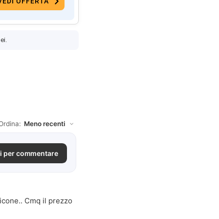
VEDI OFFERTA
ei.
Ordina:
i per commentare
ilicone.. Cmq il prezzo