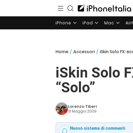
iPhone
iPad
Mac
Ai
Home
/
Accessori
/
iSkin Solo FX: e
iSkin Solo F
“Solo”
Lorenzo Tiberi
31 Maggio 2009
Nuovo sistema di commenti