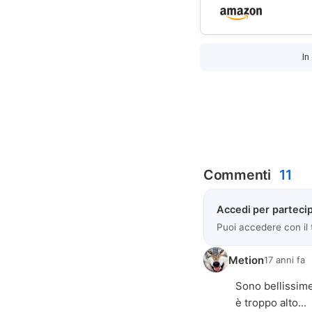
In
Commenti
11
Accedi per partecip
Puoi accedere con il
Metion
17 anni fa
Sono bellissime.
è troppo alto...