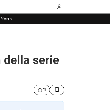
fferte
 della serie
11