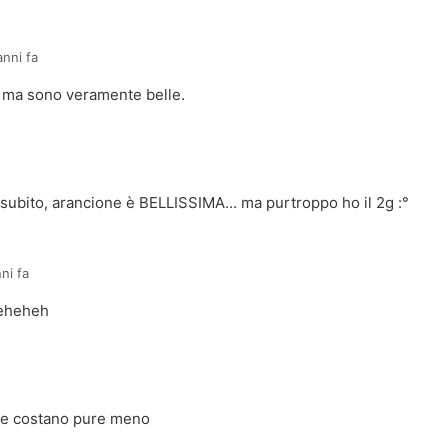
anni fa
. ma sono veramente belle.
 subito, arancione è BELLISSIMA... ma purtroppo ho il 2g :°
ni fa
 eheheh
 e costano pure meno