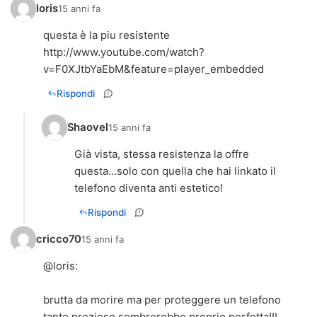
loris
15 anni fa
questa è la piu resistente
http://www.youtube.com/watch?
v=F0XJtbYaEbM&feature=player_embedded
Rispondi
Shaovel
15 anni fa
Già vista, stessa resistenza la offre
questa...solo con quella che hai linkato il
telefono diventa anti estetico!
Rispondi
cricco70
15 anni fa
@
loris
:
brutta da morire ma per proteggere un telefono
tanto prezioso sembrerebbe proprio perfetta!!!