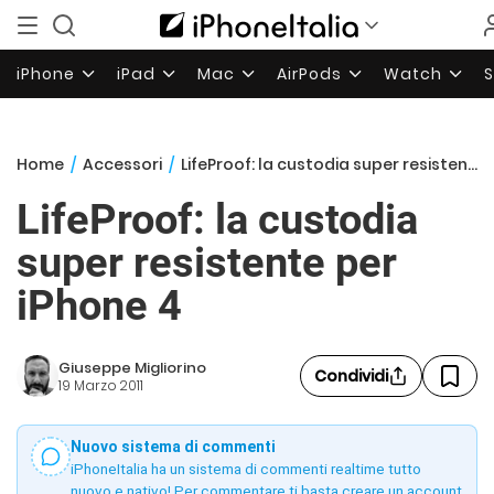
iPhone
iPad
Mac
AirPods
Watch
Home
/
Accessori
/
LifeProof: la custodia super resistente per iPhone 4
LifeProof: la custodia
super resistente per
iPhone 4
Giuseppe Migliorino
Condividi
19 Marzo 2011
Nuovo sistema di commenti
iPhoneItalia ha un sistema di commenti realtime tutto
nuovo e nativo! Per commentare ti basta creare un account