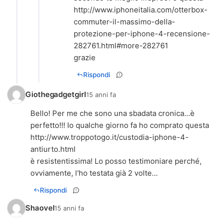
http://www.iphoneitalia.com/otterbox-
commuter-il-massimo-della-
protezione-per-iphone-4-recensione-
282761.html#more-282761
grazie
Rispondi
Giothegadgetgirl
15 anni fa
Bello! Per me che sono una sbadata cronica...è
perfetto!!! Io qualche giorno fa ho comprato questa
http://www.troppotogo.it/custodia-iphone-4-
antiurto.html
è resistentissima! Lo posso testimoniare perché,
ovviamente, l'ho testata già 2 volte...
Rispondi
Shaovel
15 anni fa