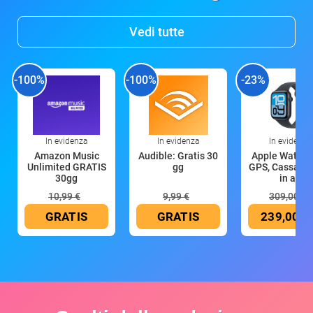
Vedi tutte
-100%
-100%
-23%
In evidenza
In evidenza
In evidenza
Amazon Music
Audible: Gratis 30
Apple Watch 
Unlimited GRATIS
gg
GPS, Cassa 4
30gg
in all
10,99 €
9,99 €
309,00 €
GRATIS
GRATIS
239,00 €