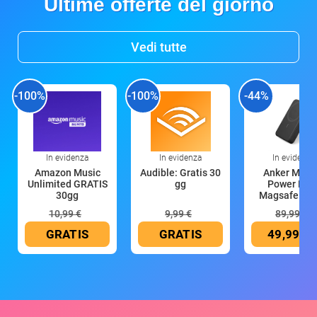
Ultime offerte del giorno
Vedi tutte
-100%
-100%
-44%
In evidenza
In evidenza
In evidenza
Amazon Music
Audible: Gratis 30
Anker Mag
Unlimited GRATIS
gg
Power Ban
30gg
Magsafe 10
mAh
10,99 €
9,99 €
89,99 €
GRATIS
GRATIS
49,99 €