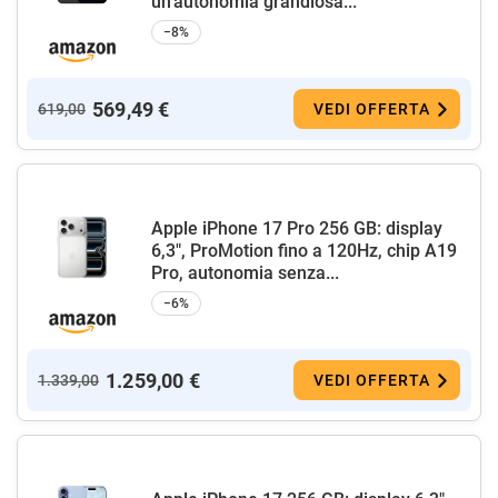
un’autonomia grandiosa...
−8%
569,49 €
619,00
VEDI OFFERTA
Apple iPhone 17 Pro 256 GB: display
6,3", ProMotion fino a 120Hz, chip A19
Pro, autonomia senza...
−6%
1.259,00 €
1.339,00
VEDI OFFERTA