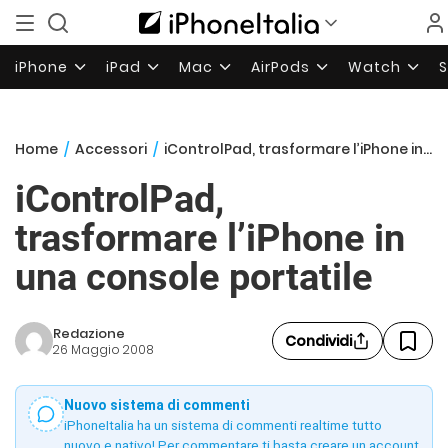
iPhone
iPad
Mac
AirPods
Watch
Home
/
Accessori
/
iControlPad, trasformare l’iPhone in una console portatile
iControlPad,
trasformare l’iPhone in
una console portatile
Redazione
Condividi
26 Maggio 2008
Nuovo sistema di commenti
iPhoneItalia ha un sistema di commenti realtime tutto
nuovo e nativo! Per commentare ti basta creare un account