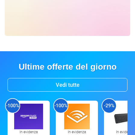
Ultime offerte del giorno
Vedi tutte
-100%
-100%
-29%
In evidenza
In evidenza
In evidenza