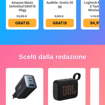
Amazon Music
Audible: Gratis 30
Logitech MX 
Unlimited GRATIS
gg
S Tastiera
30gg
Wireless (G
10,99 €
9,99 €
119,99 €
GRATIS
GRATIS
84,99 €
Scelti dalla redazione