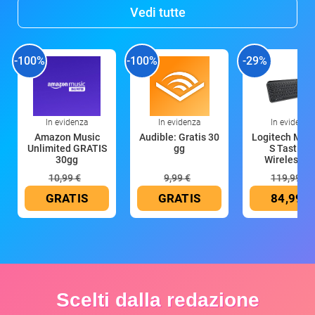
Vedi tutte
-100%
-100%
-29%
In evidenza
In evidenza
In evidenza
Amazon Music
Audible: Gratis 30
Logitech MX 
Unlimited GRATIS
gg
S Tastiera
30gg
Wireless (G
10,99 €
9,99 €
119,99 €
GRATIS
GRATIS
84,99 €
Scelti dalla redazione