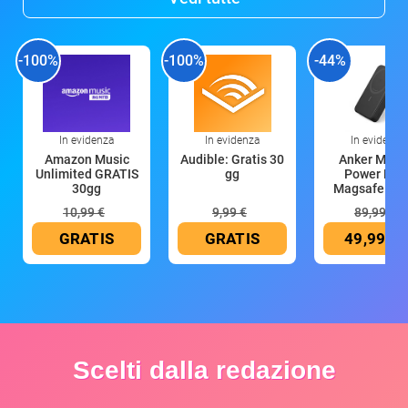
-100%
-100%
-44%
In evidenza
In evidenza
In evidenza
Amazon Music
Audible: Gratis 30
Anker Mag
Unlimited GRATIS
gg
Power Ban
30gg
Magsafe 10
mAh
10,99 €
9,99 €
89,99 €
GRATIS
GRATIS
49,99 €
Scelti dalla redazione