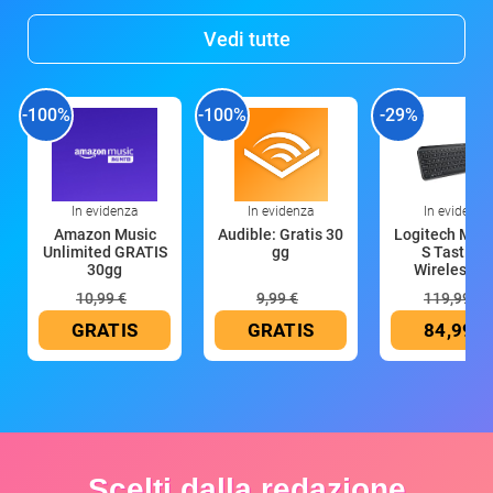
Vedi tutte
-100%
-100%
-29%
In evidenza
In evidenza
In evidenza
Amazon Music
Audible: Gratis 30
Logitech MX 
Unlimited GRATIS
gg
S Tastiera
30gg
Wireless (G
10,99 €
9,99 €
119,99 €
GRATIS
GRATIS
84,99 €
Scelti dalla redazione