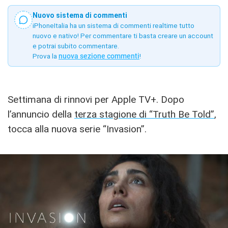
Nuovo sistema di commenti
iPhoneItalia ha un sistema di commenti realtime tutto
nuovo e nativo! Per commentare ti basta creare un account
e potrai subito commentare.
Prova la
nuova sezione commenti
!
Settimana di rinnovi per Apple TV+. Dopo
l’annuncio della
terza stagione di “Truth Be Told”
,
tocca alla nuova serie “Invasion”.