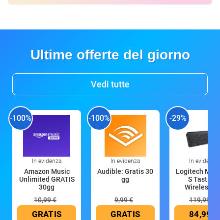
Ultime offerte del giorno
Vedi tutte
-100%
-100%
-29%
In evidenza
In evidenza
In evidenza
Amazon Music
Audible: Gratis 30
Logitech MX 
Unlimited GRATIS
gg
S Tastiera
30gg
Wireless (G
10,99 €
9,99 €
119,99 €
GRATIS
GRATIS
84,99 €