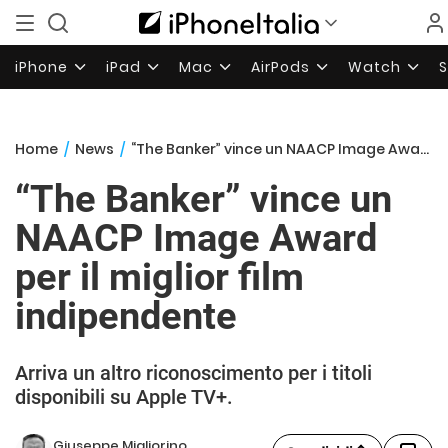
iPhone
iPad
Mac
AirPods
Watch
Home
/
News
/
“The Banker” vince un NAACP Image Award per il miglior film indipendente
“The Banker” vince un
NAACP Image Award
per il miglior film
indipendente
Arriva un altro riconoscimento per i titoli
disponibili su Apple TV+.
Giuseppe Migliorino