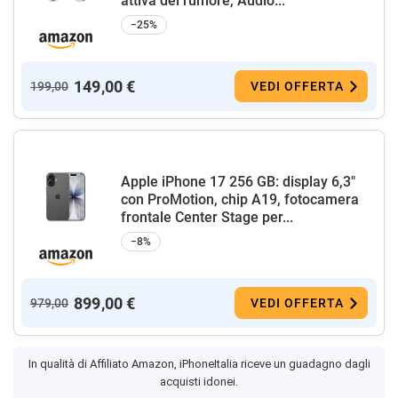
attiva del rumore, Audio...
−25%
149,00 €
199,00
VEDI OFFERTA
Apple iPhone 17 256 GB: display 6,3"
con ProMotion, chip A19, fotocamera
frontale Center Stage per...
−8%
899,00 €
979,00
VEDI OFFERTA
In qualità di Affiliato Amazon, iPhoneItalia riceve un guadagno dagli
acquisti idonei.