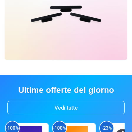
Ultime offerte del giorno
Vedi tutte
-100%
-100%
-23%