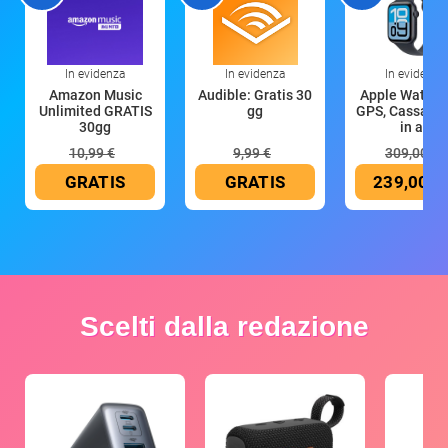
In evidenza
In evidenza
In evidenza
Amazon Music
Audible: Gratis 30
Apple Watch 
Unlimited GRATIS
gg
GPS, Cassa 4
30gg
in all
10,99 €
9,99 €
309,00 €
GRATIS
GRATIS
239,00 €
Scelti dalla redazione