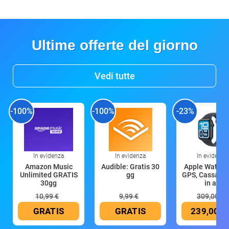
Ultime offerte del giorno
Vedi tutte
-100%
-100%
-23%
In evidenza
In evidenza
In evidenza
Amazon Music
Audible: Gratis 30
Apple Watch 
Unlimited GRATIS
gg
GPS, Cassa 4
30gg
in all
10,99 €
9,99 €
309,00 €
GRATIS
GRATIS
239,00 €