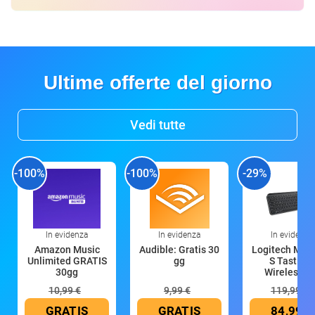
Ultime offerte del giorno
Vedi tutte
-100%
-100%
-29%
In evidenza
In evidenza
In evidenza
Amazon Music
Audible: Gratis 30
Logitech MX 
Unlimited GRATIS
gg
S Tastiera
30gg
Wireless (G
10,99 €
9,99 €
119,99 €
GRATIS
GRATIS
84,99 €