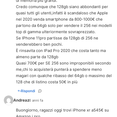
di memoria più grandi.
Credo comunque che 128gb siano abbondanti per
quasi tutti gli utenti,infatti è scandaloso che Apple
nel 2020 venda smartphone da 800-1000€ che
partono da 64gb solo per vendere il 256 nei modelli
top di gamma ulteriormente sovraprezzato.
Se IPhone 11pro partisse da 128gb di 256 ne
venderebbero ben pochi.
È rinsavita con IPad Pro 2020 che costa tanto ma
almeno parte da 128gb
Quasi 700€ per SE 256 sono improponibili secondo
me,chi lo acquisterà punterà a spendere meno
magari con qualche ribasso del 64gb o massimo del
128 che di listino costa 50€ in più
Rispondi
Andreaz
6 anni fa
Buongiorno, ragazzi oggi trovi iPhone xr a545€ su
Amazon i pro