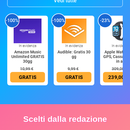
Vedi tutte
-100%
-100%
-23%
In evidenza
In evidenza
In evidenza
Amazon Music
Audible: Gratis 30
Apple Watch 
Unlimited GRATIS
gg
GPS, Cassa 4
30gg
in all
10,99 €
9,99 €
309,00 €
GRATIS
GRATIS
239,00 €
Scelti dalla redazione