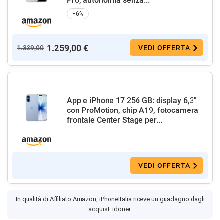
Pro, autonomia senza...
−6%
1.259,00 €
1.339,00
VEDI OFFERTA
Apple iPhone 17 256 GB: display 6,3"
con ProMotion, chip A19, fotocamera
frontale Center Stage per...
VEDI OFFERTA
In qualità di Affiliato Amazon, iPhoneItalia riceve un guadagno dagli
acquisti idonei.