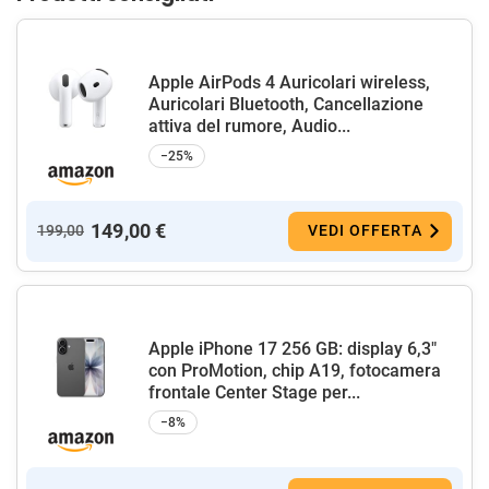
Apple AirPods 4 Auricolari wireless,
Auricolari Bluetooth, Cancellazione
attiva del rumore, Audio...
−25%
149,00 €
199,00
VEDI OFFERTA
Apple iPhone 17 256 GB: display 6,3"
con ProMotion, chip A19, fotocamera
frontale Center Stage per...
−8%