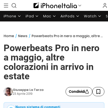
iPhone
iPad
Mac
AirPods
Watch
Home
/
News
/
Powerbeats Pro in nero a maggio, altre colorazioni in arrivo in estate
Powerbeats Pro in nero
a maggio, altre
colorazioni in arrivo in
estate
Giuseppe La Terza
Condividi
23 Aprile 2019
Nuovo sistema di commenti