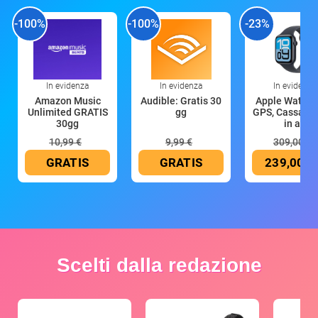
-100%
-100%
-23%
In evidenza
In evidenza
In evidenza
Amazon Music
Audible: Gratis 30
Apple Watch 
Unlimited GRATIS
gg
GPS, Cassa 4
30gg
in all
10,99 €
9,99 €
309,00 €
GRATIS
GRATIS
239,00 €
Scelti dalla redazione