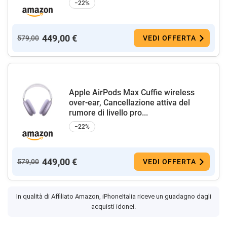
−22%
449,00 €
579,00
VEDI OFFERTA
Apple AirPods Max Cuffie wireless
over-ear, Cancellazione attiva del
rumore di livello pro...
−22%
449,00 €
579,00
VEDI OFFERTA
In qualità di Affiliato Amazon, iPhoneItalia riceve un guadagno dagli
acquisti idonei.