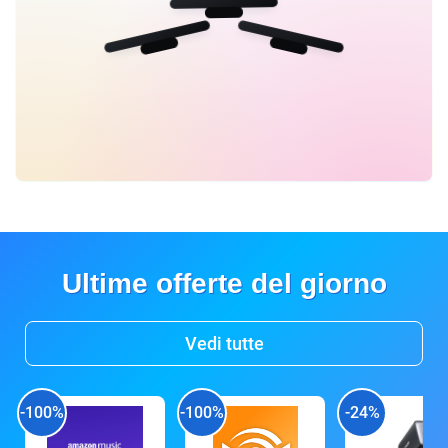
Ultime offerte del giorno
Vedi tutte
-100%
-100%
-24%