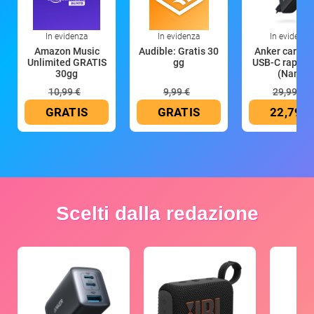
In evidenza
In evidenza
In evidenza
Amazon Music
Audible: Gratis 30
Anker caricat
Unlimited GRATIS
gg
USB-C rapido
30gg
(Nano
10,99 €
9,99 €
29,99 €
GRATIS
GRATIS
22,79 €
Scelti dalla redazione