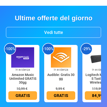
Ultime offerte del giorno
Vedi tutte
-100%
-100%
-29%
In evidenza
In evidenza
In evidenza
Amazon Music
Audible: Gratis 30
Logitech MX 
Unlimited GRATIS
gg
S Tastiera
30gg
Wireless (G
10,99 €
9,99 €
119,99 €
GRATIS
GRATIS
84,99 €