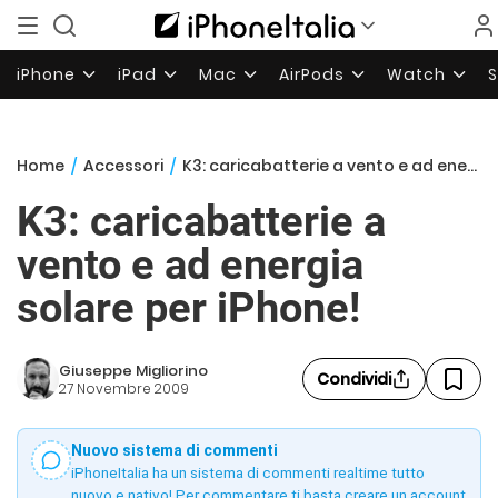
iPhone
iPad
Mac
AirPods
Watch
Home
/
Accessori
/
K3: caricabatterie a vento e ad energia solare per iPhone!
K3: caricabatterie a
vento e ad energia
solare per iPhone!
Giuseppe Migliorino
Condividi
27 Novembre 2009
Nuovo sistema di commenti
iPhoneItalia ha un sistema di commenti realtime tutto
nuovo e nativo! Per commentare ti basta creare un account