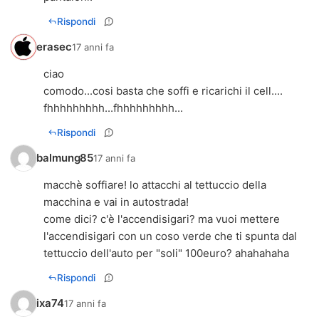
Rispondi
erasec
17 anni fa
ciao
comodo...cosi basta che soffi e ricarichi il cell....
fhhhhhhhhh...fhhhhhhhhh...
Rispondi
balmung85
17 anni fa
macchè soffiare! lo attacchi al tettuccio della
macchina e vai in autostrada!
come dici? c'è l'accendisigari? ma vuoi mettere
l'accendisigari con un coso verde che ti spunta dal
tettuccio dell'auto per "soli" 100euro? ahahahaha
Rispondi
ixa74
17 anni fa