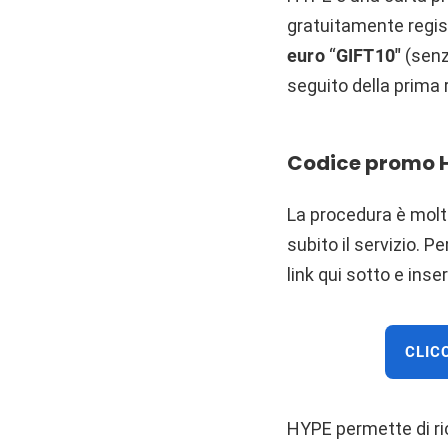
gratuitamente regist
euro
“
GIFT10″
(senz
seguito della prima 
Codice promo HY
La procedura è molto
subito il servizio. Pe
link qui sotto e inser
CLIC
HYPE permette di ric