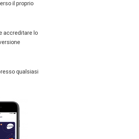
rso il proprio
le accreditare lo
 versione
resso qualsiasi