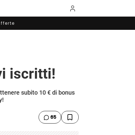
fferte
iscritti!
ttenere subito 10 € di bonus
y!
65