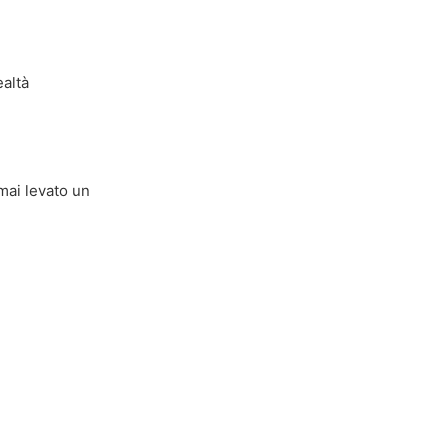
ealtà
mai levato un