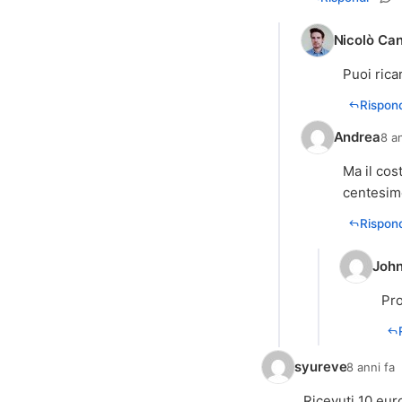
Nicolò Can
Puoi rica
Rispond
Andrea
8 a
Ma il cos
centesimo
Rispond
John
Pro
syureve
8 anni fa
Ricevuti 10 euro