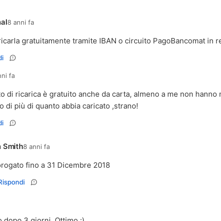
al
8 anni fa
ricarla gratuitamente tramite IBAN o circuito PagoBancomat in r
i
nni fa
to di ricarica è gratuito anche da carta, almeno a me non hanno 
 di più di quanto abbia caricato ,strano!
i
 Smith
8 anni fa
rogato fino a 31 Dicembre 2018
Rispondi
 dopo 3 giorni. Ottimo ;)