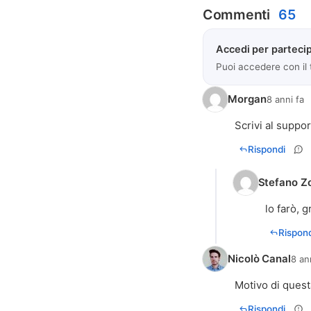
Commenti
65
Accedi per partecip
Puoi accedere con il
Morgan
8 anni fa
Scrivi al suppor
Rispondi
Stefano Zo
lo farò, g
Rispond
Nicolò Canal
8 an
Motivo di ques
Rispondi