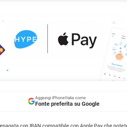
Aggiungi
iPhoneItalia come
Fonte preferita su Google
repagata con IBAN compatibile con
Apple Pay
che potete