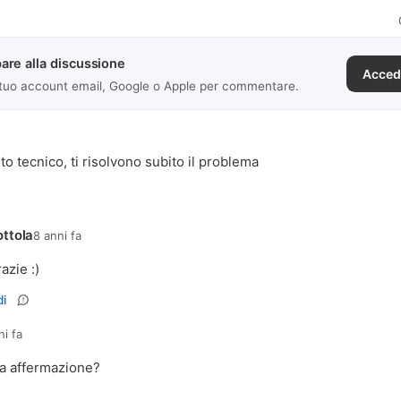
are alla discussione
Acced
 tuo account email, Google o Apple per commentare.
to tecnico, ti risolvono subito il problema
ttola
8 anni fa
razie :)
i
ni fa
ta affermazione?