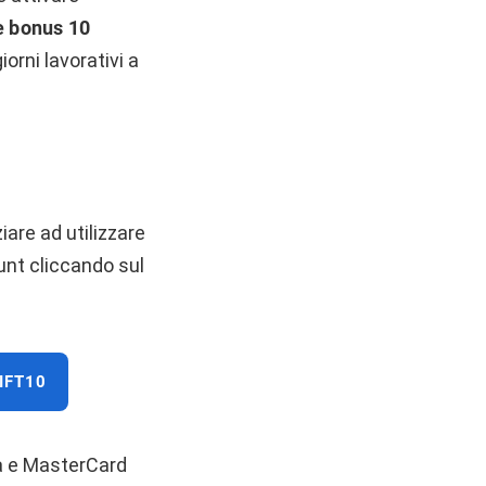
e bonus 10
iorni lavorativi a
are ad utilizzare
nt cliccando sul
IFT10
sa e MasterCard