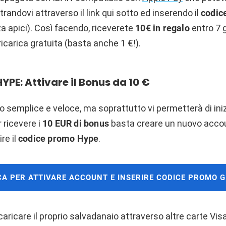
randovi attraverso il link qui sotto ed inserendo il
codic
a apici). Così facendo, riceverete
10€ in regalo
entro 7 g
ricarica gratuita (basta anche 1 €!).
PE: Attivare il Bonus da 10 €
 semplice e veloce, ma soprattutto vi permetterà di inizi
r ricevere i
10 EUR di bonus
basta creare un nuovo accou
ire il
codice promo Hype
.
CA PER ATTIVARE ACCOUNT E INSERIRE CODICE PROMO G
aricare il proprio salvadanaio attraverso altre carte Vi