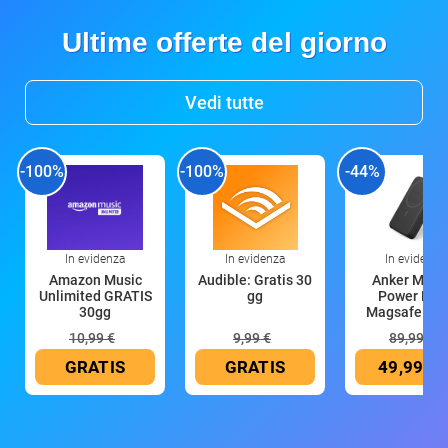
Ultime offerte del giorno
Vedi tutte
-100%
-100%
-44%
In evidenza
In evidenza
In evidenza
Amazon Music
Audible: Gratis 30
Anker Mag
Unlimited GRATIS
gg
Power Ban
30gg
Magsafe 10
mAh
10,99 €
9,99 €
89,99 €
GRATIS
GRATIS
49,99 €