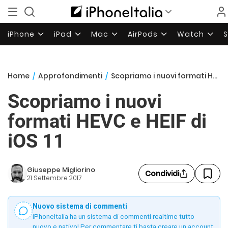
iPhone
iPad
Mac
AirPods
Watch
Home
/
Approfondimenti
/
Scopriamo i nuovi formati HEVC e HEIF di iOS 11
Scopriamo i nuovi
formati HEVC e HEIF di
iOS 11
Giuseppe Migliorino
Condividi
21 Settembre 2017
Nuovo sistema di commenti
iPhoneItalia ha un sistema di commenti realtime tutto
nuovo e nativo! Per commentare ti basta creare un account