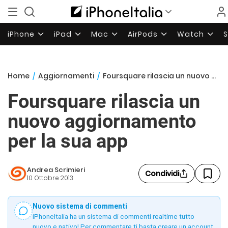
iPhone
iPad
Mac
AirPods
Watch
Home
/
Aggiornamenti
/
Foursquare rilascia un nuovo aggiornamento per la sua app
Foursquare rilascia un
nuovo aggiornamento
per la sua app
Andrea Scrimieri
Condividi
10 Ottobre 2013
Nuovo sistema di commenti
iPhoneItalia ha un sistema di commenti realtime tutto
nuovo e nativo! Per commentare ti basta creare un account