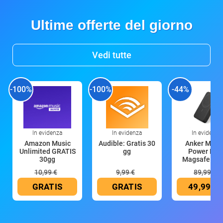
Ultime offerte del giorno
Vedi tutte
-100%
-100%
-44%
In evidenza
In evidenza
In evidenza
Amazon Music
Audible: Gratis 30
Anker Mag
Unlimited GRATIS
gg
Power Ban
30gg
Magsafe 10
mAh
10,99 €
9,99 €
89,99 €
GRATIS
GRATIS
49,99 €