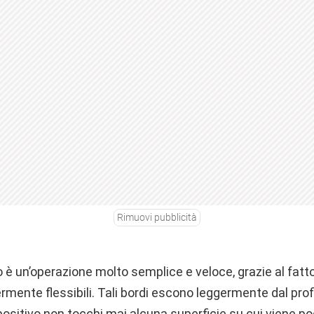
Rimuovi pubblicità
vo è un’operazione molto semplice e veloce, grazie al fatto
mente flessibili. Tali bordi escono leggermente dal profil
positivo non tocchi mai alcuna superficie su cui viene p