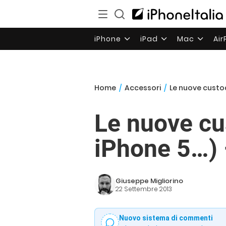
iPhone
iPad
Mac
Ai
Home
/
Accessori
/
Le nuove custod
Le nuove cu
iPhone 5…) 
Giuseppe Migliorino
22 Settembre 2013
Nuovo sistema di commenti