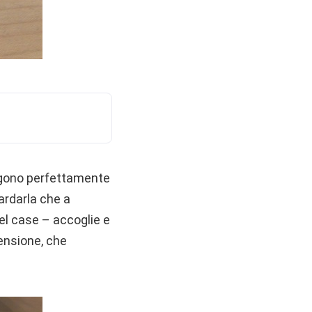
olgono perfettamente
uardarla che a
del case – accoglie e
censione, che