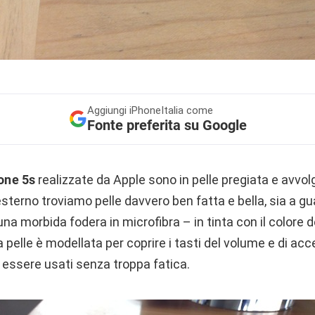
Aggiungi
iPhoneItalia come
Fonte preferita su Google
one 5s
realizzate da Apple sono in pelle pregiata e avv
l’esterno troviamo pelle davvero ben fatta e bella, sia a g
 una morbida fodera in microfibra – in tinta con il colore 
a pelle è modellata per coprire i tasti del volume e di ac
ssere usati senza troppa fatica.