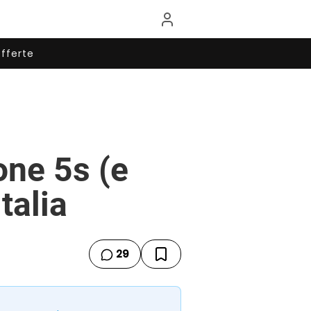
fferte
one 5s (e
talia
29