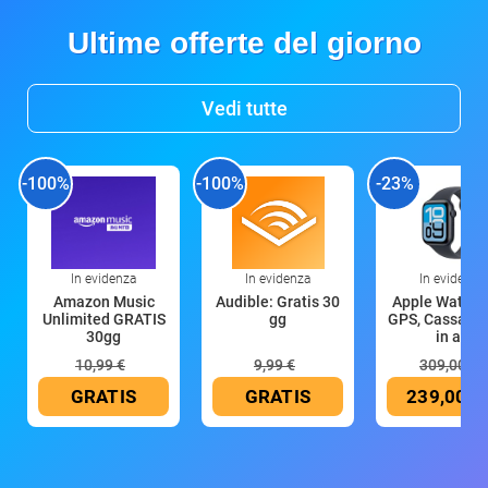
Ultime offerte del giorno
Vedi tutte
-100%
-100%
-23%
In evidenza
In evidenza
In evidenza
Amazon Music
Audible: Gratis 30
Apple Watch 
Unlimited GRATIS
gg
GPS, Cassa 4
30gg
in all
10,99 €
9,99 €
309,00 €
GRATIS
GRATIS
239,00 €