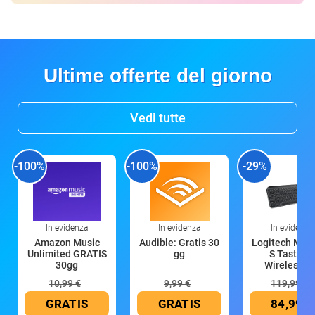
Ultime offerte del giorno
Vedi tutte
-100%
-100%
-29%
In evidenza
In evidenza
In evidenza
Amazon Music
Audible: Gratis 30
Logitech MX 
Unlimited GRATIS
gg
S Tastiera
30gg
Wireless (G
10,99 €
9,99 €
119,99 €
GRATIS
GRATIS
84,99 €