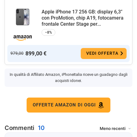
Apple iPhone 17 256 GB: display 6,3"
con ProMotion, chip A19, fotocamera
frontale Center Stage per...
−8%
899,00 €
979,00
VEDI OFFERTA
In qualità di Affiliato Amazon, iPhoneItalia riceve un guadagno dagli
acquisti idonei.
OFFERTE AMAZON DI OGGI
Commenti
10