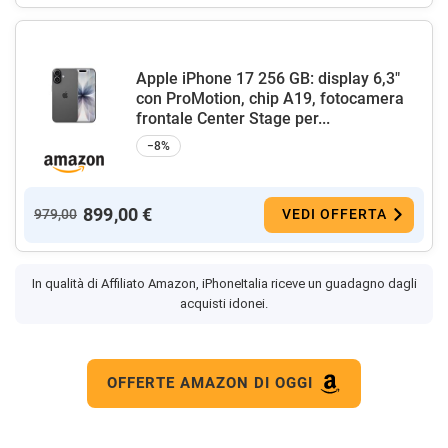
Apple iPhone 17 256 GB: display 6,3"
con ProMotion, chip A19, fotocamera
frontale Center Stage per...
−8%
899,00 €
979,00
VEDI OFFERTA
In qualità di Affiliato Amazon, iPhoneItalia riceve un guadagno dagli
acquisti idonei.
OFFERTE AMAZON DI OGGI