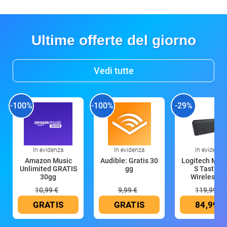
Ultime offerte del giorno
Vedi tutte
-100%
-100%
-29%
In evidenza
In evidenza
In evidenza
Amazon Music
Audible: Gratis 30
Logitech MX 
Unlimited GRATIS
gg
S Tastiera
30gg
Wireless (G
10,99 €
9,99 €
119,99 €
GRATIS
GRATIS
84,99 €