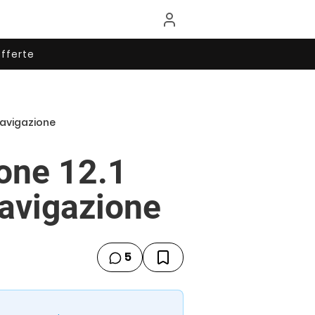
fferte
 navigazione
ione 12.1
navigazione
5