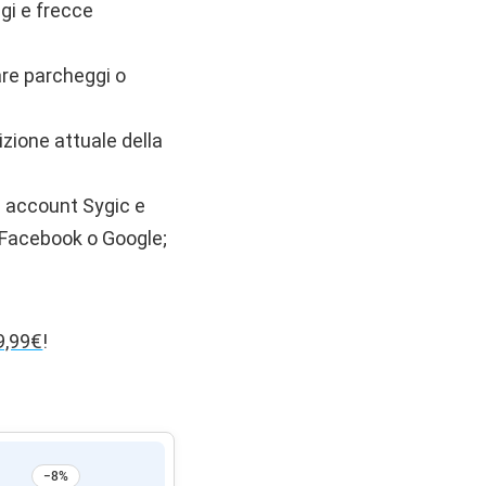
gi e frecce
are parcheggi o
izione attuale della
n account Sygic e
 Facebook o Google;
19,99€
!
−8%