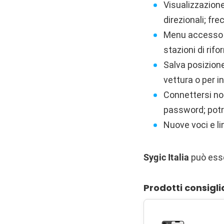
Visualizzazion
direzionali; fre
Menu accesso ra
stazioni di rif
Salva posizione
vettura o per i
Connettersi non
password; potr
Nuove voci e lin
Sygic Italia
può ess
Prodotti consigli