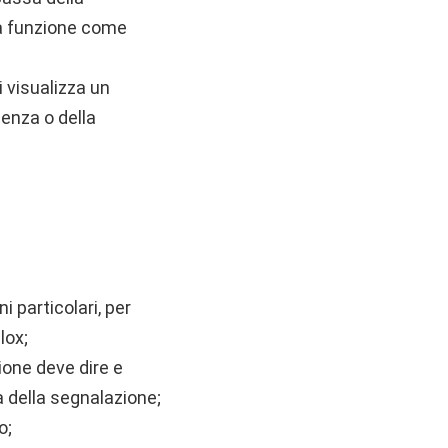
ta funzione come
 visualizza un
tenza o della
 particolari, per
lox;
ione deve dire e
a della segnalazione;
o;