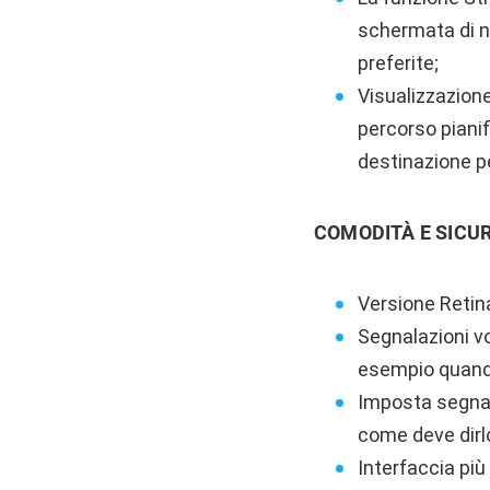
schermata di n
preferite;
Visualizzazione
percorso pianif
destinazione pe
COMODITÀ E SICU
Versione Retina
Segnalazioni vo
esempio quando
Imposta segnala
come deve dirlo
Interfaccia più