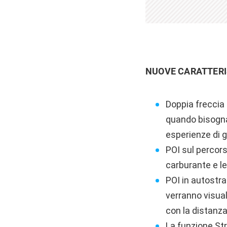
NUOVE CARATTERI
Doppia freccia 
quando bisogna 
esperienze di g
POI sul percors
carburante e le
POI in autostra
verranno visual
con la distanz
La funzione Str